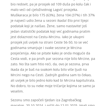
bio redovit, pa je prosjek od 109 duša po kolu čak i
malo veći od cjeloživotnog Lagvić prosjeka.
Muškaraca je bilo 175 (63%), žena 104 (37%) i tih 37%
je najveći udio žena u sezoni ikada! Eto prvi lijepi
podatak koji je naišao. Žene, samo nastavite! Još
jedan statistički podatak koji već godinama pratim
jest dolaznost na Cestu-Mrcinu. Iako je ukupni
prosjek još uvijek na strani Ceste 56-50, to se već
godinama smanjuje i svake sezone je Mrcina
posjećenija. Ako se pitate kako je onda moguće da
Cesta vodi, e pa prvih par sezona nije bilo Mrcine, pa
zato. No šta sam htio reći, da, ovo je sezona, prva
ikada da je baš na svakom kolu bilo više ljudi na
Mrcini nego na Cesti. Zadnjih godina sam to čekao,
ali uvijek je bilo jedno kolo kad bi Mrcina kapitulirala.
No dobro, to su neke moje tričarije kojima se samo ja
veselim.
Sezonu smo započeli tjedan iza Zagrebačkog
maraton, 20.10.2024. i pičili do 12.01.2025. Imali smo