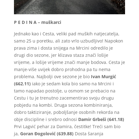
P E D I N A – muškarci
Jednako kao i Cesta, veliki pad muških natjecatelja,
samo 25 u poretku, ali zato vrlo uzbudljivo! Napokon
prava zima i dosta snijega na Mrcini odredilo je
drugi dio sezone, jer klizava staza znači lošije
vrijeme, a lošije vrijeme znači manje bodova. Cesta je
manje-više uvijek dobro prohodna pa tu nema
problema. Najbolji ove sezone je bio
Ivan Murgić
(662.11)
iako je sedam kola bio samo na Mrcini i
tamo napadao postolje, u osmom se prebacio na
Cestu i tu je trenutno zacementirao svoju drugu
pobjedu na kombi. Druga sezona kombiniranja,
dobro taktiziranje, poboljšanje osobnih rekorda na
obje discipline i srebro odnosi
Damir Grbeši (641.18)
Prvi Lagvić pehar za Damira, čestitke! Treći sam bio
ja,
Goran Đogolović (639.88)
Dosta šaranja