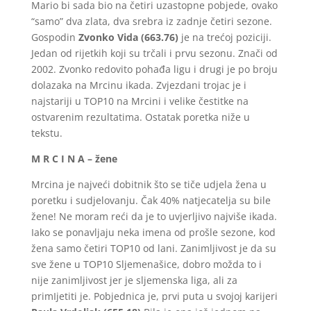
Mario bi sada bio na četiri uzastopne pobjede, ovako
“samo” dva zlata, dva srebra iz zadnje četiri sezone.
Gospodin
Zvonko Vida (663.76)
je na trećoj poziciji.
Jedan od rijetkih koji su trčali i prvu sezonu. Znači od
2002. Zvonko redovito pohađa ligu i drugi je po broju
dolazaka na Mrcinu ikada. Zvjezdani trojac je i
najstariji u TOP10 na Mrcini i velike čestitke na
ostvarenim rezultatima. Ostatak poretka niže u
tekstu.
M R C I N A – žene
Mrcina je najveći dobitnik što se tiče udjela žena u
poretku i sudjelovanju. Čak 40% natjecatelja su bile
žene! Ne moram reći da je to uvjerljivo najviše ikada.
Iako se ponavljaju neka imena od prošle sezone, kod
žena samo četiri TOP10 od lani. Zanimljivost je da su
sve žene u TOP10 Sljemenašice, dobro možda to i
nije zanimljivost jer je sljemenska liga, ali za
primIjetiti je. Pobjednica je, prvi puta u svojoj karijeri