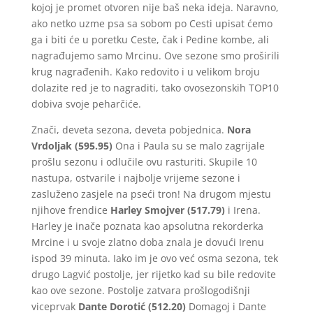
kojoj je promet otvoren nije baš neka ideja. Naravno,
ako netko uzme psa sa sobom po Cesti upisat ćemo
ga i biti će u poretku Ceste, čak i Pedine kombe, ali
nagrađujemo samo Mrcinu. Ove sezone smo proširili
krug nagrađenih. Kako redovito i u velikom broju
dolazite red je to nagraditi, tako ovosezonskih TOP10
dobiva svoje peharčiće.
Znači, deveta sezona, deveta pobjednica.
Nora
Vrdoljak (595.95)
Ona i Paula su se malo zagrijale
prošlu sezonu i odlučile ovu rasturiti. Skupile 10
nastupa, ostvarile i najbolje vrijeme sezone i
zasluženo zasjele na pseći tron! Na drugom mjestu
njihove frendice
Harley Smojver (517.79)
i Irena.
Harley je inače poznata kao apsolutna rekorderka
Mrcine i u svoje zlatno doba znala je dovući Irenu
ispod 39 minuta. Iako im je ovo već osma sezona, tek
drugo Lagvić postolje, jer rijetko kad su bile redovite
kao ove sezone. Postolje zatvara prošlogodišnji
viceprvak
Dante Dorotić (512.20)
Domagoj i Dante