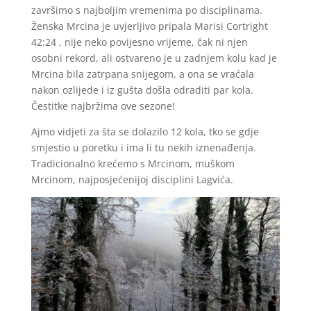
završimo s najboljim vremenima po disciplinama.
Ženska Mrcina je uvjerljivo pripala Marisi Cortright
42:24 , nije neko povijesno vrijeme, čak ni njen
osobni rekord, ali ostvareno je u zadnjem kolu kad je
Mrcina bila zatrpana snijegom, a ona se vraćala
nakon ozlijede i iz gušta došla odraditi par kola.
Čestitke najbržima ove sezone!
Ajmo vidjeti za šta se dolazilo 12 kola, tko se gdje
smjestio u poretku i ima li tu nekih iznenađenja.
Tradicionalno krećemo s Mrcinom, muškom
Mrcinom, najposjećenijoj disciplini Lagvića.