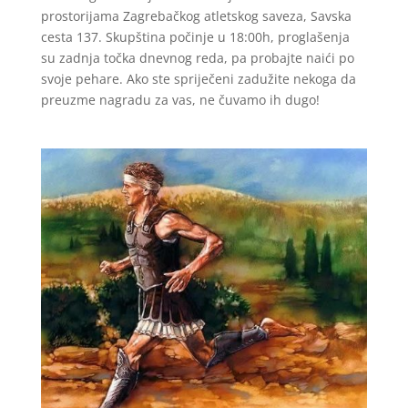
prostorijama Zagrebačkog atletskog saveza, Savska
cesta 137. Skupština počinje u 18:00h, proglašenja
su zadnja točka dnevnog reda, pa probajte naići po
svoje pehare. Ako ste spriječeni zadužite nekoga da
preuzme nagradu za vas, ne čuvamo ih dugo!