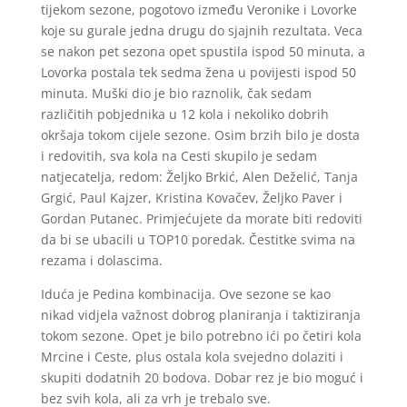
tijekom sezone, pogotovo između Veronike i Lovorke
koje su gurale jedna drugu do sjajnih rezultata. Veca
se nakon pet sezona opet spustila ispod 50 minuta, a
Lovorka postala tek sedma žena u povijesti ispod 50
minuta. Muški dio je bio raznolik, čak sedam
različitih pobjednika u 12 kola i nekoliko dobrih
okršaja tokom cijele sezone. Osim brzih bilo je dosta
i redovitih, sva kola na Cesti skupilo je sedam
natjecatelja, redom: Željko Brkić, Alen Deželić, Tanja
Grgić, Paul Kajzer, Kristina Kovačev, Željko Paver i
Gordan Putanec. Primjećujete da morate biti redoviti
da bi se ubacili u TOP10 poredak. Čestitke svima na
rezama i dolascima.
Iduća je Pedina kombinacija. Ove sezone se kao
nikad vidjela važnost dobrog planiranja i taktiziranja
tokom sezone. Opet je bilo potrebno ići po četiri kola
Mrcine i Ceste, plus ostala kola svejedno dolaziti i
skupiti dodatnih 20 bodova. Dobar rez je bio moguć i
bez svih kola, ali za vrh je trebalo sve.