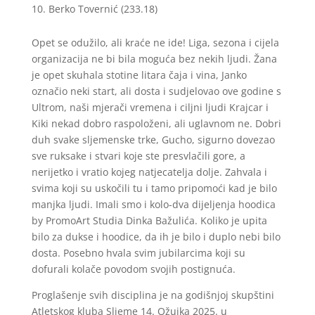
Berko Tovernić (233.18)
Opet se odužilo, ali kraće ne ide! Liga, sezona i cijela
organizacija ne bi bila moguća bez nekih ljudi. Žana
je opet skuhala stotine litara čaja i vina, Janko
označio neki start, ali dosta i sudjelovao ove godine s
Ultrom, naši mjerači vremena i ciljni ljudi Krajcar i
Kiki nekad dobro raspoloženi, ali uglavnom ne. Dobri
duh svake sljemenske trke, Gucho, sigurno dovezao
sve ruksake i stvari koje ste presvlačili gore, a
nerijetko i vratio kojeg natjecatelja dolje. Zahvala i
svima koji su uskočili tu i tamo pripomoći kad je bilo
manjka ljudi. Imali smo i kolo-dva dijeljenja hoodica
by PromoArt Studia Dinka Bažulića. Koliko je upita
bilo za dukse i hoodice, da ih je bilo i duplo nebi bilo
dosta. Posebno hvala svim jubilarcima koji su
dofurali kolače povodom svojih postignuća.
Proglašenje svih disciplina je na godišnjoj skupštini
Atletskog kluba Sljeme 14. Ožujka 2025. u