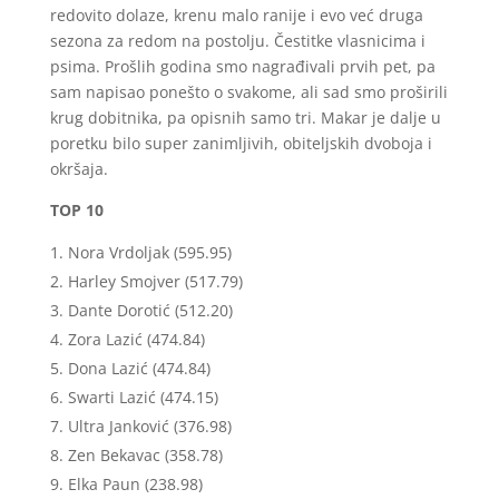
redovito dolaze, krenu malo ranije i evo već druga
sezona za redom na postolju. Čestitke vlasnicima i
psima. Prošlih godina smo nagrađivali prvih pet, pa
sam napisao ponešto o svakome, ali sad smo proširili
krug dobitnika, pa opisnih samo tri. Makar je dalje u
poretku bilo super zanimljivih, obiteljskih dvoboja i
okršaja.
TOP 10
Nora Vrdoljak (595.95)
Harley Smojver (517.79)
Dante Dorotić (512.20)
Zora Lazić (474.84)
Dona Lazić (474.84)
Swarti Lazić (474.15)
Ultra Janković (376.98)
Zen Bekavac (358.78)
Elka Paun (238.98)