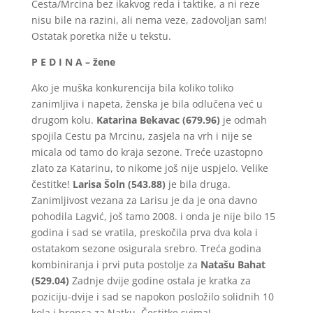
Cesta/Mrcina bez ikakvog reda i taktike, a ni reze
nisu bile na razini, ali nema veze, zadovoljan sam!
Ostatak poretka niže u tekstu.
P E D I N A – žene
Ako je muška konkurencija bila koliko toliko
zanimljiva i napeta, ženska je bila odlučena već u
drugom kolu.
Katarina Bekavac (679.96)
je odmah
spojila Cestu pa Mrcinu, zasjela na vrh i nije se
micala od tamo do kraja sezone. Treće uzastopno
zlato za Katarinu, to nikome još nije uspjelo. Velike
čestitke!
Larisa Šoln (543.88)
je bila druga.
Zanimljivost vezana za Larisu je da je ona davno
pohodila Lagvić, još tamo 2008. i onda je nije bilo 15
godina i sad se vratila, preskočila prva dva kola i
ostatakom sezone osigurala srebro. Treća godina
kombiniranja i prvi puta postolje za
Natašu Bahat
(529.04)
Zadnje dvije godine ostala je kratka za
poziciju-dvije i sad se napokon posložilo solidnih 10
kola i bronca za Natku. Čestitke svima!