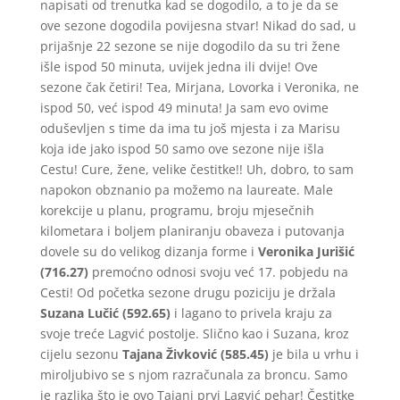
napisati od trenutka kad se dogodilo, a to je da se
ove sezone dogodila povijesna stvar! Nikad do sad, u
prijašnje 22 sezone se nije dogodilo da su tri žene
išle ispod 50 minuta, uvijek jedna ili dvije! Ove
sezone čak četiri! Tea, Mirjana, Lovorka i Veronika, ne
ispod 50, već ispod 49 minuta! Ja sam evo ovime
oduševljen s time da ima tu još mjesta i za Marisu
koja ide jako ispod 50 samo ove sezone nije išla
Cestu! Cure, žene, velike čestitke!! Uh, dobro, to sam
napokon obznanio pa možemo na laureate. Male
korekcije u planu, programu, broju mjesečnih
kilometara i boljem planiranju obaveza i putovanja
dovele su do velikog dizanja forme i
Veronika Jurišić
(716.27)
premoćno odnosi svoju već 17. pobjedu na
Cesti! Od početka sezone drugu poziciju je držala
Suzana Lučić (592.65)
i lagano to privela kraju za
svoje treće Lagvić postolje. Slično kao i Suzana, kroz
cijelu sezonu
Tajana Živković (585.45)
je bila u vrhu i
miroljubivo se s njom razračunala za broncu. Samo
je razlika što je ovo Tajani prvi Lagvić pehar! Čestitke