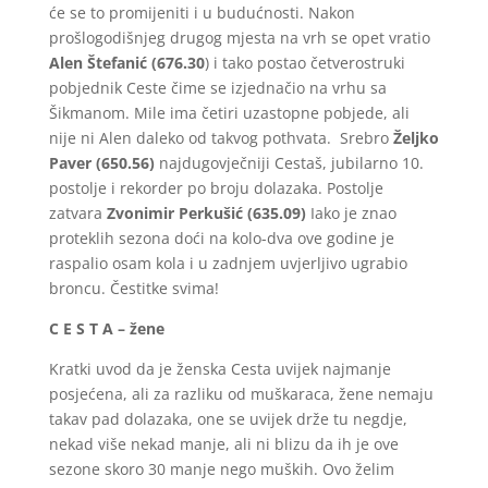
će se to promijeniti i u budućnosti. Nakon
prošlogodišnjeg drugog mjesta na vrh se opet vratio
Alen Štefanić (676.30
) i tako postao četverostruki
pobjednik Ceste čime se izjednačio na vrhu sa
Šikmanom. Mile ima četiri uzastopne pobjede, ali
nije ni Alen daleko od takvog pothvata. Srebro
Željko
Paver (650.56)
najdugovječniji Cestaš, jubilarno 10.
postolje i rekorder po broju dolazaka. Postolje
zatvara
Zvonimir Perkušić (635.09)
Iako je znao
proteklih sezona doći na kolo-dva ove godine je
raspalio osam kola i u zadnjem uvjerljivo ugrabio
broncu. Čestitke svima!
C E S T A – žene
Kratki uvod da je ženska Cesta uvijek najmanje
posjećena, ali za razliku od muškaraca, žene nemaju
takav pad dolazaka, one se uvijek drže tu negdje,
nekad više nekad manje, ali ni blizu da ih je ove
sezone skoro 30 manje nego muških. Ovo želim