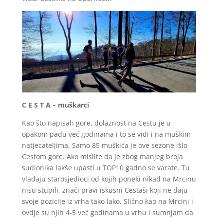
C E S T A – muškarci
Kao što napisah gore, dolaznost na Cestu je u
opakom padu već godinama i to se vidi i na muškim
natjecateljima. Samo 85 muškića je ove sezone išlo
Cestom gore. Ako mislite da je zbog manjeg broja
sudionika lakše upasti u TOP10 gadno se varate. Tu
vladaju starosjedioci od kojih poneki nikad na Mrcinu
nisu stupili, znači pravi iskusni Cestaši koji ne daju
svoje pozicije iz vrha tako lako. Slično kao na Mrcini i
ovdje su njih 4-5 već godinama u vrhu i sumnjam da