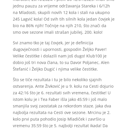
jednu pauzu za vrijeme održavanja Stareka i 6/12h
na Mladosti, skupili novih 12 kola i stali na ukupno
245 Lagvić kola! Od svih tih silnih kola jedan čovjek je
bio na 86% njih! Točnije na njih 210, što znači da
smo ove sezone imali strašan jubilej, 200. kolo!
Svi znamo tko je taj čovjek, jer je definicija
dugovječnosti i upornosti, gospodin Željko Paver!
Velike čestitke i dolazili nam još dugo! Klub100 je
dobio još tri nova člana, to su Davor Poljanec, Alen
Štefanić i Željko Dugić i njima velike čestitke.
Što se tiče rezultata i tu je bilo nekoliko sjajnih
ostvarenja. Ante Živković je u 9. kolu na Cesti dojurio
za 42:16 što je 6. rezultati svih vremena, čestitke! U
istom kolu je i Tea Faber išla jako 45:59 i još malo
smanjila svoj zaostatak za rekordom staze. Jaka dva
najbolja rezultata na Cesti ove sezone. Mrcinu je 2.
kolo prvi puta pohodio Josip Mladiček i završio u
vremenu 35:59 što je 5. najbolji rezultat ikada! Da