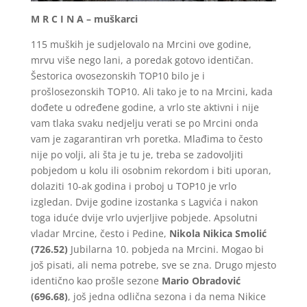
M R C I N A – muškarci
115 muških je sudjelovalo na Mrcini ove godine,
mrvu više nego lani, a poredak gotovo identičan.
Šestorica ovosezonskih TOP10 bilo je i
prošlosezonskih TOP10. Ali tako je to na Mrcini, kada
dođete u određene godine, a vrlo ste aktivni i nije
vam tlaka svaku nedjelju verati se po Mrcini onda
vam je zagarantiran vrh poretka. Mlađima to često
nije po volji, ali šta je tu je, treba se zadovoljiti
pobjedom u kolu ili osobnim rekordom i biti uporan,
dolaziti 10-ak godina i proboj u TOP10 je vrlo
izgledan. Dvije godine izostanka s Lagvića i nakon
toga iduće dvije vrlo uvjerljive pobjede. Apsolutni
vladar Mrcine, često i Pedine,
Nikola Nikica Smolić
(726.52)
Jubilarna 10. pobjeda na Mrcini. Mogao bi
još pisati, ali nema potrebe, sve se zna. Drugo mjesto
identično kao prošle sezone
Mario Obradović
(696.68)
, još jedna odlična sezona i da nema Nikice