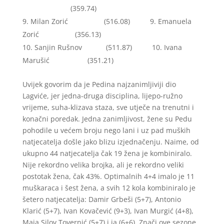
(359.74)
Milan Zorić (516.08) 9. Emanuela
Zorić (356.13)
Sanjin Rušnov (511.87) 10. Ivana
Marušić (351.21)
Uvijek govorim da je Pedina najzanimljiviji dio
Lagviće, jer jedna-druga disciplina, lijepo-ružno
vrijeme, suha-klizava staza, sve utječe na trenutni i
konačni poredak. Jedna zanimljivost, žene su Pedu
pohodile u većem broju nego lani i uz pad muških
natjecatelja došle jako blizu izjednačenju. Naime, od
ukupno 44 natjecatelja čak 19 žena je kombiniralo.
Nije rekordno velika brojka, ali je rekordno veliki
postotak žena, čak 43%. Optimalnih 4+4 imalo je 11
muškaraca i šest žena, a svih 12 kola kombiniralo je
šetero natjecatelja: Damir Grbeši (5+7), Antonio
Klarić (5+7), Ivan Kovačević (9+3), Ivan Murgić (4+8),
Maja Silov Tovernić (5+7) i ja (6+6). Znači ove sezone