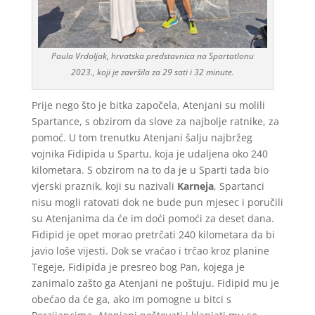
Paula Vrdoljak, hrvatska predstavnica na Spartatlonu
2023., koji je završila za 29 sati i 32 minute.
Prije nego što je bitka započela, Atenjani su molili
Spartance, s obzirom da slove za najbolje ratnike, za
pomoć. U tom trenutku Atenjani šalju najbržeg
vojnika Fidipida u Spartu, koja je udaljena oko 240
kilometara. S obzirom na to da je u Sparti tada bio
vjerski praznik, koji su nazivali
Karneja
, Spartanci
nisu mogli ratovati dok ne bude pun mjesec i poručili
su Atenjanima da će im doći pomoći za deset dana.
Fidipid je opet morao pretrčati 240 kilometara da bi
javio loše vijesti. Dok se vraćao i trčao kroz planine
Tegeje, Fidipida je presreo bog Pan, kojega je
zanimalo zašto ga Atenjani ne poštuju. Fidipid mu je
obećao da će ga, ako im pomogne u bitci s