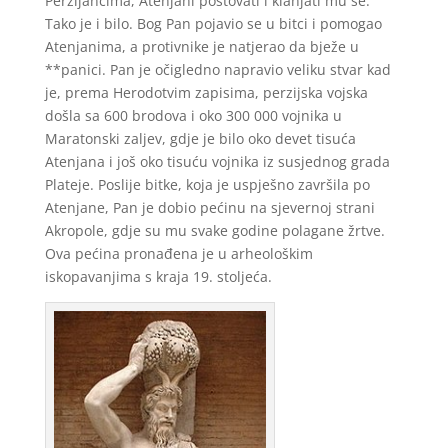
Perzijancima, Atenjani poštovati i klanjati mu se.
Tako je i bilo. Bog Pan pojavio se u bitci i pomogao
Atenjanima, a protivnike je natjerao da bježe u
**panici. Pan je očigledno napravio veliku stvar kad
je, prema Herodotvim zapisima, perzijska vojska
došla sa 600 brodova i oko 300 000 vojnika u
Maratonski zaljev, gdje je bilo oko devet tisuća
Atenjana i još oko tisuću vojnika iz susjednog grada
Plateje. Poslije bitke, koja je uspješno završila po
Atenjane, Pan je dobio pećinu na sjevernoj strani
Akropole, gdje su mu svake godine polagane žrtve.
Ova pećina pronađena je u arheološkim
iskopavanjima s kraja 19. stoljeća.