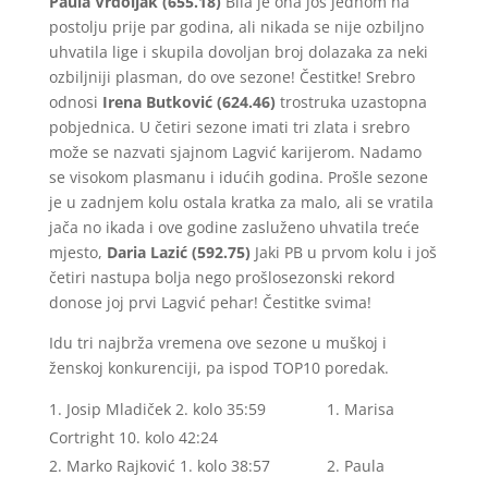
Paula Vrdoljak (655.18)
Bila je ona još jednom na
postolju prije par godina, ali nikada se nije ozbiljno
uhvatila lige i skupila dovoljan broj dolazaka za neki
ozbiljniji plasman, do ove sezone! Čestitke! Srebro
odnosi
Irena Butković (624.46)
trostruka uzastopna
pobjednica. U četiri sezone imati tri zlata i srebro
može se nazvati sjajnom Lagvić karijerom. Nadamo
se visokom plasmanu i idućih godina. Prošle sezone
je u zadnjem kolu ostala kratka za malo, ali se vratila
jača no ikada i ove godine zasluženo uhvatila treće
mjesto,
Daria Lazić (592.75)
Jaki PB u prvom kolu i još
četiri nastupa bolja nego prošlosezonski rekord
donose joj prvi Lagvić pehar! Čestitke svima!
Idu tri najbrža vremena ove sezone u muškoj i
ženskoj konkurenciji, pa ispod TOP10 poredak.
Josip Mladiček 2. kolo 35:59 1. Marisa
Cortright 10. kolo 42:24
Marko Rajković 1. kolo 38:57 2. Paula