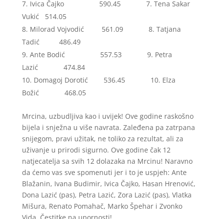
Ivica Čajko 590.45 7. Tena Sakar
Vukić 514.05
Milorad Vojvodić 561.09 8. Tatjana
Tadić 486.49
Ante Bodić 557.53 9. Petra
Lazić 474.84
Domagoj Dorotić 536.45 10. Elza
Božić 468.05
Mrcina, uzbudljiva kao i uvijek! Ove godine raskošno
bijela i snježna u više navrata. Zaleđena pa zatrpana
snijegom, pravi užitak, ne toliko za rezultat, ali za
uživanje u prirodi sigurno. Ove godine čak 12
natjecatelja sa svih 12 dolazaka na Mrcinu! Naravno
da ćemo vas sve spomenuti jer i to je uspjeh: Ante
Blažanin, Ivana Budimir, Ivica Čajko, Hasan Hrenović,
Dona Lazić (pas), Petra Lazić, Zora Lazić (pas), Vlatka
Mišura, Renato Pomahač, Marko Špehar i Zvonko
Vida. Čestitke na upornosti!