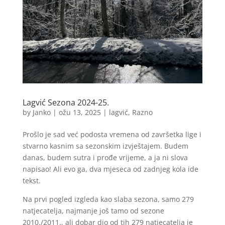
Lagvić Sezona 2024-25.
by
Janko
|
ožu 13, 2025
|
lagvić
,
Razno
Prošlo je sad već podosta vremena od završetka lige i
stvarno kasnim sa sezonskim izvještajem. Budem
danas, budem sutra i prođe vrijeme, a ja ni slova
napisao! Ali evo ga, dva mjeseca od zadnjeg kola ide
tekst.
Na prvi pogled izgleda kao slaba sezona, samo 279
natjecatelja, najmanje još tamo od sezone
2010./2011., ali dobar dio od tih 279 natjecatelja je