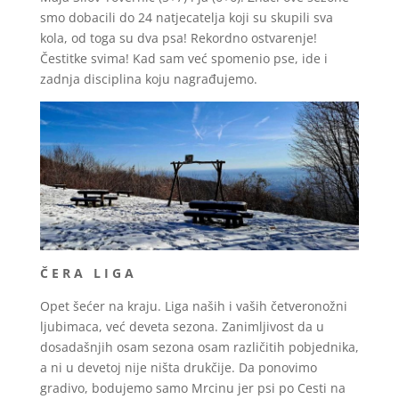
smo dobacili do 24 natjecatelja koji su skupili sva
kola, od toga su dva psa! Rekordno ostvarenje!
Čestitke svima! Kad sam već spomenio pse, ide i
zadnja disciplina koju nagrađujemo.
Č E R A L I G A
Opet šećer na kraju. Liga naših i vaših četveronožni
ljubimaca, već deveta sezona. Zanimljivost da u
dosadašnjih osam sezona osam različitih pobjednika,
a ni u devetoj nije ništa drukčije. Da ponovimo
gradivo, bodujemo samo Mrcinu jer psi po Cesti na