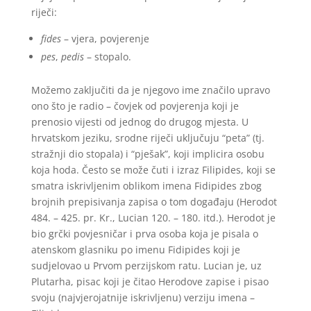
riječi:
fides
– vjera, povjerenje
pes
,
pedis
– stopalo.
Možemo zaključiti da je njegovo ime značilo upravo
ono što je radio – čovjek od povjerenja koji je
prenosio vijesti od jednog do drugog mjesta. U
hrvatskom jeziku, srodne riječi uključuju “peta” (tj.
stražnji dio stopala) i “pješak”, koji implicira osobu
koja hoda. Često se može čuti i izraz Filipides, koji se
smatra iskrivljenim oblikom imena Fidipides zbog
brojnih prepisivanja zapisa o tom događaju (Herodot
484. – 425. pr. Kr., Lucian 120. – 180. itd.). Herodot je
bio grčki povjesničar i prva osoba koja je pisala o
atenskom glasniku po imenu Fidipides koji je
sudjelovao u Prvom perzijskom ratu. Lucian je, uz
Plutarha, pisac koji je čitao Herodove zapise i pisao
svoju (najvjerojatnije iskrivljenu) verziju imena –