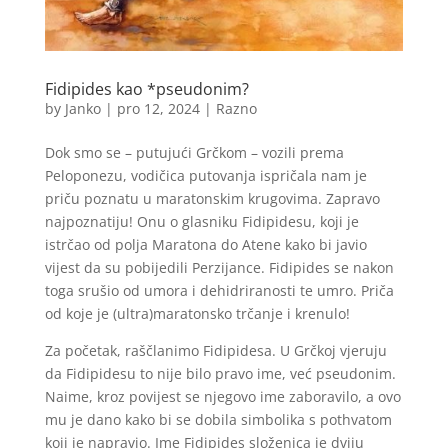
Fidipides kao *pseudonim?
by
Janko
|
pro 12, 2024
|
Razno
Dok smo se – putujući Grčkom – vozili prema
Peloponezu, vodičica putovanja ispričala nam je
priču poznatu u maratonskim krugovima. Zapravo
najpoznatiju! Onu o glasniku Fidipidesu, koji je
istrčao od polja Maratona do Atene kako bi javio
vijest da su pobijedili Perzijance. Fidipides se nakon
toga srušio od umora i dehidriranosti te umro. Priča
od koje je (ultra)maratonsko trčanje i krenulo!
Za početak, raščlanimo Fidipidesa. U Grčkoj vjeruju
da Fidipidesu to nije bilo pravo ime, već pseudonim.
Naime, kroz povijest se njegovo ime zaboravilo, a ovo
mu je dano kako bi se dobila simbolika s pothvatom
koji je napravio. Ime Fidipides složenica je dviju