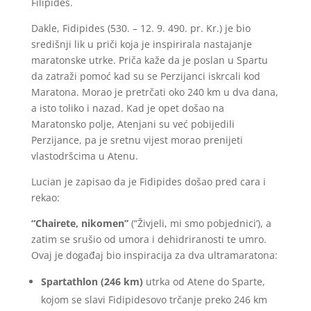
Filipides.
Dakle, Fidipides (530. – 12. 9. 490. pr. Kr.) je bio
središnji lik u priči koja je inspirirala nastajanje
maratonske utrke. Priča kaže da je poslan u Spartu
da zatraži pomoć kad su se Perzijanci iskrcali kod
Maratona. Morao je pretrčati oko 240 km u dva dana,
a isto toliko i nazad. Kad je opet došao na
Maratonsko polje, Atenjani su već pobijedili
Perzijance, pa je sretnu vijest morao prenijeti
vlastodršcima u Atenu.
Lucian je zapisao da je Fidipides došao pred cara i
rekao:
“Chairete, nikomen”
(“Živjeli, mi smo pobjednici’), a
zatim se srušio od umora i dehidriranosti te umro.
Ovaj je događaj bio inspiracija za dva ultramaratona:
Spartathlon (246 km)
utrka od Atene do Sparte,
kojom se slavi Fidipidesovo trčanje preko 246 km