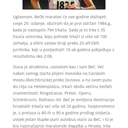
Uglavnom, Bečki maraton će ove godine doživjeti
svoje 29. izdanje, obzirom da je prvi održan 1984.g.,
kada je nastupilo 794 trkača. Sada je to trka s 35
tisuća učesnika, koju pohode trkači iz više od 100
zemalja, a elitni sastav broji preko 20 afričkih
jurišnika, koji u posljednjih 10-ak godina pobjeđuju s
rezultatima oko 2:08.
Staza je atraktivna, uostalom kao i sam Beč. Već
nakon samog starta plijeni masovka na Carskom
mostu (Reichbrücke) preko Dunava, a na svom putu
do cilja na Heldenplatzu, trkači obiđu većinu bečkih
znamenitosti: Ringstrasse, Preter, Operu,
Schönbrunn, Rathaus itd. Beč je omiljena destinacija
hrvatskih trkača već više od 20 godina. Svojevremeno
je, s prelaza iz 80-ih u 90-e godine prošlog stoljeća,
uvijek jedan dupke puni autobus vozio za Beč, i to je
bio najznačajniji maratonski događaj u Hrvata, trka