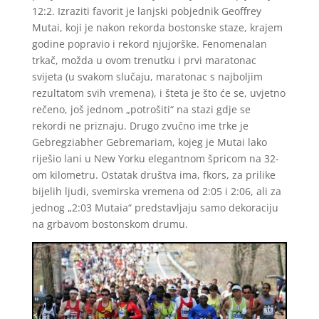
12:2. Izraziti favorit je lanjski pobjednik Geoffrey
Mutai, koji je nakon rekorda bostonske staze, krajem
godine popravio i rekord njujorške. Fenomenalan
trkač, možda u ovom trenutku i prvi maratonac
svijeta (u svakom slučaju, maratonac s najboljim
rezultatom svih vremena), i šteta je što će se, uvjetno
rečeno, još jednom „potrošiti“ na stazi gdje se
rekordi ne priznaju. Drugo zvučno ime trke je
Gebregziabher Gebremariam, kojeg je Mutai lako
riješio lani u New Yorku elegantnom špricom na 32-
om kilometru. Ostatak društva ima, fkors, za prilike
bijelih ljudi, svemirska vremena od 2:05 i 2:06, ali za
jednog „2:03 Mutaia“ predstavljaju samo dekoraciju
na grbavom bostonskom drumu.