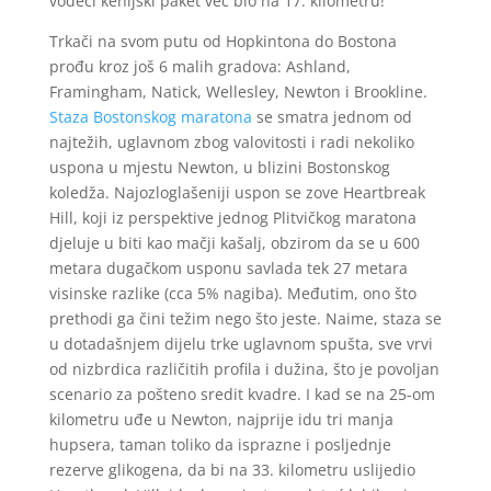
vodeći kenijski paket već bio na 17. kilometru!
Trkači na svom putu od Hopkintona do Bostona
prođu kroz još 6 malih gradova: Ashland,
Framingham, Natick, Wellesley, Newton i Brookline.
Staza Bostonskog maratona
se smatra jednom od
najtežih, uglavnom zbog valovitosti i radi nekoliko
uspona u mjestu Newton, u blizini Bostonskog
koledža. Najozloglašeniji uspon se zove Heartbreak
Hill, koji iz perspektive jednog Plitvičkog maratona
djeluje u biti kao mačji kašalj, obzirom da se u 600
metara dugačkom usponu savlada tek 27 metara
visinske razlike (cca 5% nagiba). Međutim, ono što
prethodi ga čini težim nego što jeste. Naime, staza se
u dotadašnjem dijelu trke uglavnom spušta, sve vrvi
od nizbrdica različitih profila i dužina, što je povoljan
scenario za pošteno sredit kvadre. I kad se na 25-om
kilometru uđe u Newton, najprije idu tri manja
hupsera, taman toliko da isprazne i posljednje
rezerve glikogena, da bi na 33. kilometru uslijedio