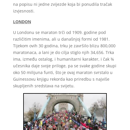
na popisu ni jedne zvijezde koja bi ponudila tračak
izvjesnosti.
LONDON
U Londonu se maraton trči od 1909. godine pod
različitim imenima, ali u današnjoj formi od 1981.
Tijekom ovih 30 godina, trku je završilo blizu 800,000
maratonaca, a lani je do cilja stiglo njih 34,656. Trka
ima, između ostalog, i humanitarni karakter, i čak ¾
učesnika daje svoje priloge, pa se svake godine skupi
oko 50 milijuna funti, što je ovaj maraton svrstalo u
Guinessovu knjigu rekorda kao priredbu s najviše
skupljenih sredstava na svijetu.