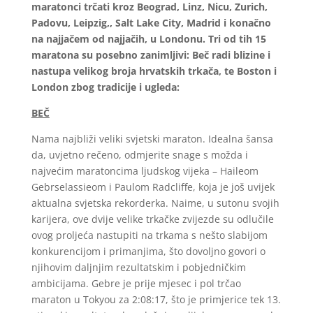
maratonci trčati kroz Beograd, Linz, Nicu, Zurich,
Padovu, Leipzig,, Salt Lake City, Madrid i konačno
na najjačem od najjačih, u Londonu. Tri od tih 15
maratona su posebno zanimljivi: Beč radi blizine i
nastupa velikog broja hrvatskih trkača, te Boston i
London zbog tradicije i ugleda:
BEČ
Nama najbliži veliki svjetski maraton. Idealna šansa
da, uvjetno rečeno, odmjerite snage s možda i
najvećim maratoncima ljudskog vijeka – Haileom
Gebrselassieom i Paulom Radcliffe, koja je još uvijek
aktualna svjetska rekorderka. Naime, u sutonu svojih
karijera, ove dvije velike trkačke zvijezde su odlučile
ovog proljeća nastupiti na trkama s nešto slabijom
konkurencijom i primanjima, što dovoljno govori o
njihovim daljnjim rezultatskim i pobjedničkim
ambicijama. Gebre je prije mjesec i pol trčao
maraton u Tokyou za 2:08:17, što je primjerice tek 13.