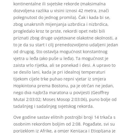
kontinentalne ili svjetske rekorde (maksimalna
dozvoljena razlika u visini iznosi 42 metra, znači
polegnutost do jednog promila). Čak i kada bi se,
zbog unakrsnih mijenjanja uzbrdica i nizbrdica,
progledalo kroz te prste, rekordi opet nebi bili
priznati zbog druge uvjetovane olakotne okolnosti, a
to je da su start i cilj prenedozvoljeno udaljeni jedan
od drugog, što ostavlja mogućnost konstantnog
vjetra u leđa (ako puše u leđa). Ta mogućnost je
zaista vrlo rijetka, ali se ponekad i desi. A upravo to
se desilo lani, kada je pri idealnoj temperaturi
tijekom cijele trke puhao repni vjetar iz smjera
Hopkintona prema Bostonu, pa je otrčan ne jedan,
nego dva najbrža maratona u povijesti (Geoffrey
Mutai 2:03:02; Moses Mosop 2:03:06), puno bolje od
tadašnjeg i sadašnjeg svjetskog rekorda.
Ove godine sastav elitnih postrojbi broji 14 trkača s
osobnim rekordom boljim od 2:08. Pogađate, svi su
porijeklom iz Afrike, a omjer Kenijaca i Etiopljana je