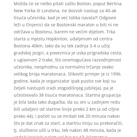
Možda će se netko pitati zašto Boston, poput Berlina,
New Yorka ili Londona, ne dozvoli nastup za 40-ak
tisuća učesnika, kad je već tolika navala?! Odgovor
leži u činjenici da se Bostonski maraton u biti ni ne
održava u Bostonu, barem ne većim dijelom. Trka
starta u mjestu Hopkinton, udaljenom od centra
Bostona 40km, tako da su tek zadnja 3-4 u užoj
gradskoj jezgri, a poveznica je uska prigradska cesta,
s uglavnom 2 trake, što onemogućava razvodnjenost
učesnika, neophodnu za normalno trčanje ovako
velikog broja maratonaca. Slikoviti primjer je iz 1996.
godine, kada je organizator ipak pustio sve koji su
željeli nastupiti (radi stogodišnjeg jubileja), pa je
učestvovalo 38 tisuća maratonaca. Startna grupacija
je bila tada tako dugačka, da su oni u zadnjem redu
bili udaljeni od startne linije preko 2 km (a od ciljne
preko 44), i počeli su se mrdati tek 20 minuta nakon
što je dat znak za start, a startnu liniju su prekoračili,
tj. službeno ušli u trku, tek nakon 48 minuta, kada je