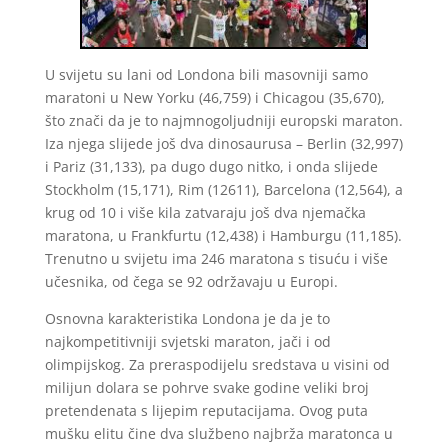
U svijetu su lani od Londona bili masovniji samo
maratoni u New Yorku (46,759) i Chicagou (35,670),
što znači da je to najmnogoljudniji europski maraton.
Iza njega slijede još dva dinosaurusa – Berlin (32,997)
i Pariz (31,133), pa dugo dugo nitko, i onda slijede
Stockholm (15,171), Rim (12611), Barcelona (12,564), a
krug od 10 i više kila zatvaraju još dva njemačka
maratona, u Frankfurtu (12,438) i Hamburgu (11,185).
Trenutno u svijetu ima 246 maratona s tisuću i više
učesnika, od čega se 92 održavaju u Europi.
Osnovna karakteristika Londona je da je to
najkompetitivniji svjetski maraton, jači i od
olimpijskog. Za preraspodijelu sredstava u visini od
milijun dolara se pohrve svake godine veliki broj
pretendenata s lijepim reputacijama. Ovog puta
mušku elitu čine dva službeno najbrža maratonca u