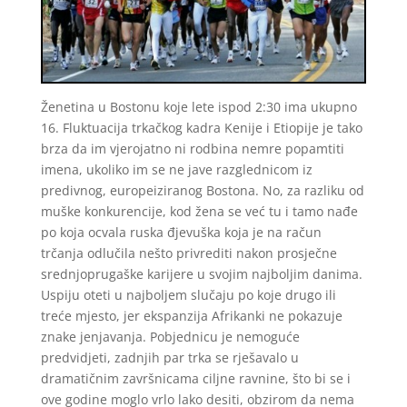
Ženetina u Bostonu koje lete ispod 2:30 ima ukupno
16. Fluktuacija trkačkog kadra Kenije i Etiopije je tako
brza da im vjerojatno ni rodbina nemre popamtiti
imena, ukoliko im se ne jave razglednicom iz
predivnog, europeiziranog Bostona. No, za razliku od
muške konkurencije, kod žena se već tu i tamo nađe
po koja ocvala ruska đjevuška koja je na račun
trčanja odlučila nešto privrediti nakon prosječne
srednjoprugaške karijere u svojim najboljim danima.
Uspiju oteti u najboljem slučaju po koje drugo ili
treće mjesto, jer ekspanzija Afrikanki ne pokazuje
znake jenjavanja. Pobjednicu je nemoguće
predvidjeti, zadnjih par trka se rješavalo u
dramatičnim završnicama ciljne ravnine, što bi se i
ove godine moglo vrlo lako desiti, obzirom da nema