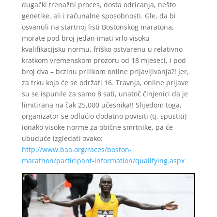
dugački trenažni proces, dosta odricanja, nešto
genetike, ali i računalne sposobnosti. Gle, da bi
osvanuli na startnoj listi Bostonskog maratona,
morate pod broj jedan imati vrlo visoku
kvalifikacijsku normu, friško ostvarenu u relativno
kratkom vremenskom prozoru od 18 mjeseci, i pod
broj dva – brzinu prilikom online prijavljivanja?! Jer,
za trku koja će se održati 16. Travnja, online prijave
su se ispunile za samo 8 sati, unatoč činjenici da je
limitirana na čak 25,000 učesnika!! Slijedom toga,
organizator se odlučio dodatno povisiti (tj. spustiti)
ionako visoke norme za obične smrtnike, pa će
ubuduće izgledati ovako:
http://www.baa.org/races/boston-
marathon/participant-information/qualifying.aspx