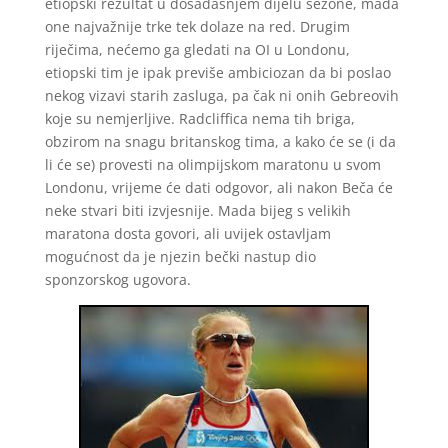
etiopski rezultat u dosadašnjem dijelu sezone, mada
one najvažnije trke tek dolaze na red. Drugim
riječima, nećemo ga gledati na OI u Londonu,
etiopski tim je ipak previše ambiciozan da bi poslao
nekog vizavi starih zasluga, pa čak ni onih Gebreovih
koje su nemjerljive. Radcliffica nema tih briga,
obzirom na snagu britanskog tima, a kako će se (i da
li će se) provesti na olimpijskom maratonu u svom
Londonu, vrijeme će dati odgovor, ali nakon Beča će
neke stvari biti izvjesnije. Mada bijeg s velikih
maratona dosta govori, ali uvijek ostavljam
mogućnost da je njezin bečki nastup dio
sponzorskog ugovora.