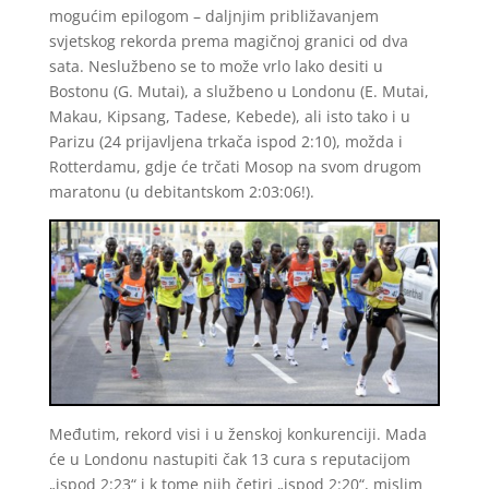
mogućim epilogom – daljnjim približavanjem
svjetskog rekorda prema magičnoj granici od dva
sata. Neslužbeno se to može vrlo lako desiti u
Bostonu (G. Mutai), a službeno u Londonu (E. Mutai,
Makau, Kipsang, Tadese, Kebede), ali isto tako i u
Parizu (24 prijavljena trkača ispod 2:10), možda i
Rotterdamu, gdje će trčati Mosop na svom drugom
maratonu (u debitantskom 2:03:06!).
Međutim, rekord visi i u ženskoj konkurenciji. Mada
će u Londonu nastupiti čak 13 cura s reputacijom
„ispod 2:23“ i k tome njih četiri „ispod 2:20“, mislim