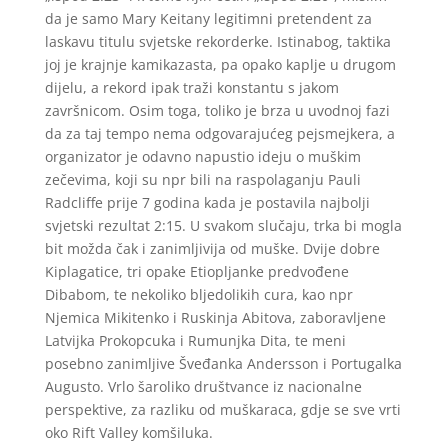
da je samo Mary Keitany legitimni pretendent za
laskavu titulu svjetske rekorderke. Istinabog, taktika
joj je krajnje kamikazasta, pa opako kaplje u drugom
dijelu, a rekord ipak traži konstantu s jakom
završnicom. Osim toga, toliko je brza u uvodnoj fazi
da za taj tempo nema odgovarajućeg pejsmejkera, a
organizator je odavno napustio ideju o muškim
zečevima, koji su npr bili na raspolaganju Pauli
Radcliffe prije 7 godina kada je postavila najbolji
svjetski rezultat 2:15. U svakom slučaju, trka bi mogla
bit možda čak i zanimljivija od muške. Dvije dobre
Kiplagatice, tri opake Etiopljanke predvođene
Dibabom, te nekoliko bljedolikih cura, kao npr
Njemica Mikitenko i Ruskinja Abitova, zaboravljene
Latvijka Prokopcuka i Rumunjka Dita, te meni
posebno zanimljive Šveđanka Andersson i Portugalka
Augusto. Vrlo šaroliko društvance iz nacionalne
perspektive, za razliku od muškaraca, gdje se sve vrti
oko Rift Valley komšiluka.