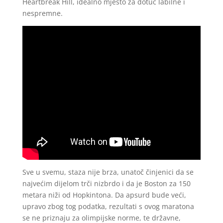
Heartbreak Hill, idealno mjesto za dotuć labilne i
nespremne.
Sve u svemu, staza nije brza, unatoč činjenici da se
najvećim dijelom trči nizbrdo i da je Boston za 150
metara niži od Hopkintona. Da apsurd bude veći,
upravo zbog tog podatka, rezultati s ovog maratona
se ne priznaju za olimpijske norme, te državne,