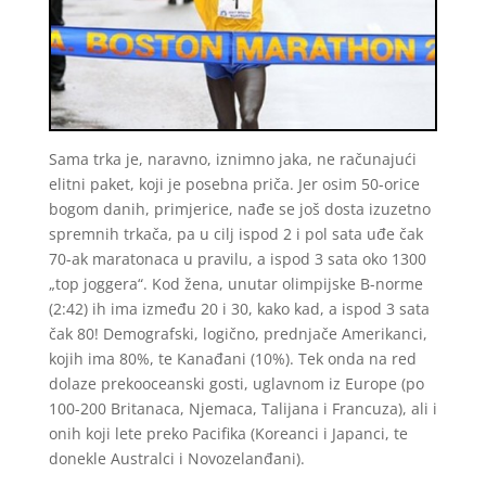
Sama trka je, naravno, iznimno jaka, ne računajući
elitni paket, koji je posebna priča. Jer osim 50-orice
bogom danih, primjerice, nađe se još dosta izuzetno
spremnih trkača, pa u cilj ispod 2 i pol sata uđe čak
70-ak maratonaca u pravilu, a ispod 3 sata oko 1300
„top joggera“. Kod žena, unutar olimpijske B-norme
(2:42) ih ima između 20 i 30, kako kad, a ispod 3 sata
čak 80! Demografski, logično, prednjače Amerikanci,
kojih ima 80%, te Kanađani (10%). Tek onda na red
dolaze prekooceanski gosti, uglavnom iz Europe (po
100-200 Britanaca, Njemaca, Talijana i Francuza), ali i
onih koji lete preko Pacifika (Koreanci i Japanci, te
donekle Australci i Novozelanđani).