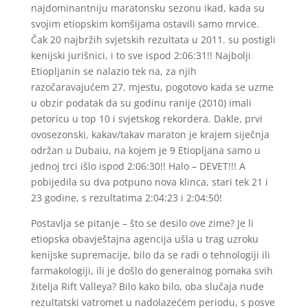
najdominantniju maratonsku sezonu ikad, kada su
svojim etiopskim komšijama ostavili samo mrvice.
Čak 20 najbržih svjetskih rezultata u 2011. su postigli
kenijski jurišnici, i to sve ispod 2:06:31!! Najbolji
Etiopljanin se nalazio tek na, za njih
razočaravajućem 27. mjestu, pogotovo kada se uzme
u obzir podatak da su godinu ranije (2010) imali
petoricu u top 10 i svjetskog rekordera. Dakle, prvi
ovosezonski, kakav/takav maraton je krajem siječnja
održan u Dubaiu, na kojem je 9 Etiopljana samo u
jednoj trci išlo ispod 2:06:30!! Halo – DEVET!!! A
pobijedila su dva potpuno nova klinca, stari tek 21 i
23 godine, s rezultatima 2:04:23 i 2:04:50!
Postavlja se pitanje – što se desilo ove zime? Je li
etiopska obavještajna agencija ušla u trag uzroku
kenijske supremacije, bilo da se radi o tehnologiji ili
farmakologiji, ili je došlo do generalnog pomaka svih
žitelja Rift Valleya? Bilo kako bilo, oba slučaja nude
rezultatski vatromet u nadolazećem periodu, s posve