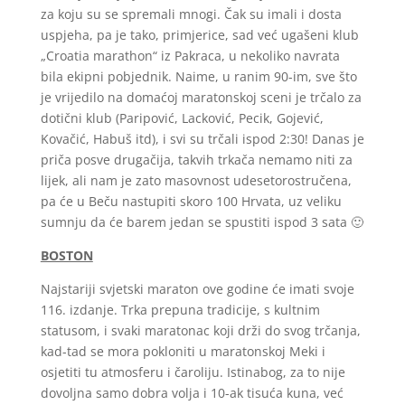
za koju su se spremali mnogi. Čak su imali i dosta
uspjeha, pa je tako, primjerice, sad već ugašeni klub
„Croatia marathon“ iz Pakraca, u nekoliko navrata
bila ekipni pobjednik. Naime, u ranim 90-im, sve što
je vrijedilo na domaćoj maratonskoj sceni je trčalo za
dotični klub (Paripović, Lacković, Pecik, Gojević,
Kovačić, Habuš itd), i svi su trčali ispod 2:30! Danas je
priča posve drugačija, takvih trkača nemamo niti za
lijek, ali nam je zato masovnost udesetorostručena,
pa će u Beču nastupiti skoro 100 Hrvata, uz veliku
sumnju da će barem jedan se spustiti ispod 3 sata 🙂
BOSTON
Najstariji svjetski maraton ove godine će imati svoje
116. izdanje. Trka prepuna tradicije, s kultnim
statusom, i svaki maratonac koji drži do svog trčanja,
kad-tad se mora pokloniti u maratonskoj Meki i
osjetiti tu atmosferu i čaroliju. Istinabog, za to nije
dovoljna samo dobra volja i 10-ak tisuća kuna, već