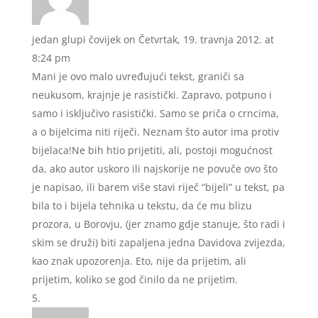
jedan glupi čovijek
on Četvrtak, 19. travnja 2012. at
8:24 pm
Mani je ovo malo uvređujući tekst, graniči sa
neukusom, krajnje je rasistički. Zapravo, potpuno i
samo i isključivo rasistički. Samo se priča o crncima,
a o bijelcima niti riječi. Neznam što autor ima protiv
bijelaca!Ne bih htio prijetiti, ali, postoji mogućnost
da, ako autor uskoro ili najskorije ne povuče ovo što
je napisao, ili barem više stavi riječ “bijeli” u tekst, pa
bila to i bijela tehnika u tekstu, da će mu blizu
prozora, u Borovju, (jer znamo gdje stanuje, što radi i
skim se druži) biti zapaljena jedna Davidova zvijezda,
kao znak upozorenja. Eto, nije da prijetim, ali
prijetim, koliko se god činilo da ne prijetim.