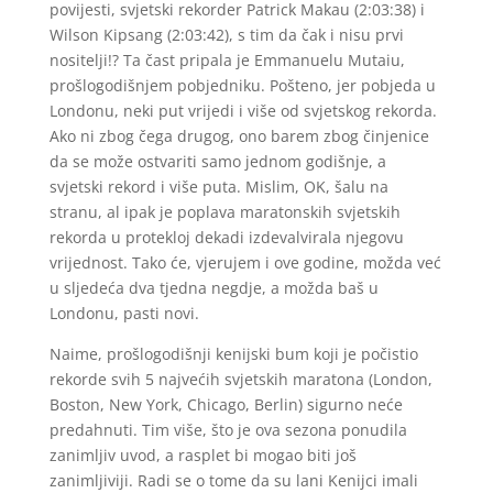
povijesti, svjetski rekorder Patrick Makau (2:03:38) i
Wilson Kipsang (2:03:42), s tim da čak i nisu prvi
nositelji!? Ta čast pripala je Emmanuelu Mutaiu,
prošlogodišnjem pobjedniku. Pošteno, jer pobjeda u
Londonu, neki put vrijedi i više od svjetskog rekorda.
Ako ni zbog čega drugog, ono barem zbog činjenice
da se može ostvariti samo jednom godišnje, a
svjetski rekord i više puta. Mislim, OK, šalu na
stranu, al ipak je poplava maratonskih svjetskih
rekorda u protekloj dekadi izdevalvirala njegovu
vrijednost. Tako će, vjerujem i ove godine, možda već
u sljedeća dva tjedna negdje, a možda baš u
Londonu, pasti novi.
Naime, prošlogodišnji kenijski bum koji je počistio
rekorde svih 5 najvećih svjetskih maratona (London,
Boston, New York, Chicago, Berlin) sigurno neće
predahnuti. Tim više, što je ova sezona ponudila
zanimljiv uvod, a rasplet bi mogao biti još
zanimljiviji. Radi se o tome da su lani Kenijci imali