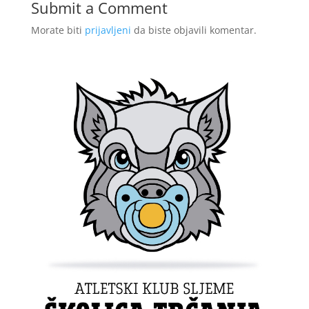
Submit a Comment
Morate biti
prijavljeni
da biste objavili komentar.