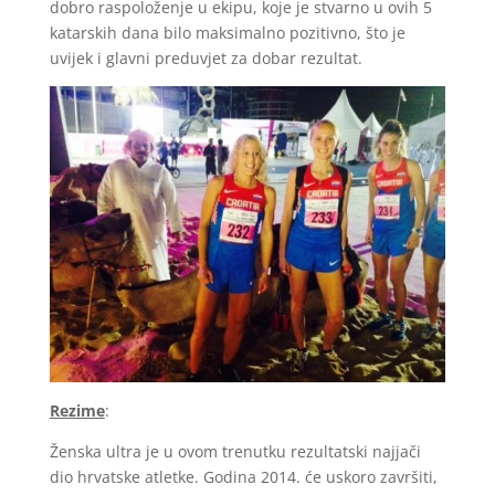
dobro raspoloženje u ekipu, koje je stvarno u ovih 5
katarskih dana bilo maksimalno pozitivno, što je
uvijek i glavni preduvjet za dobar rezultat.
Rezime
:
Ženska ultra je u ovom trenutku rezultatski najjači
dio hrvatske atletke. Godina 2014. će uskoro završiti,