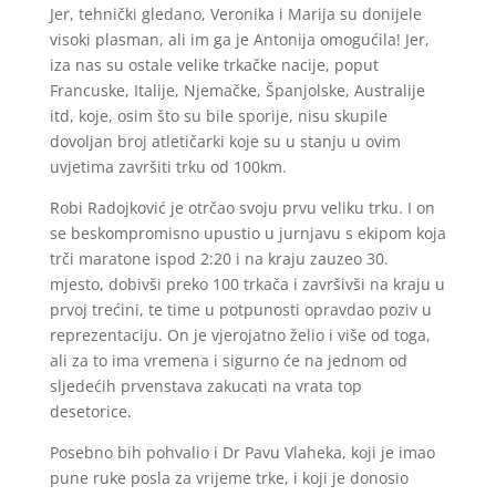
Jer, tehnički gledano, Veronika i Marija su donijele
visoki plasman, ali im ga je Antonija omogućila! Jer,
iza nas su ostale velike trkačke nacije, poput
Francuske, Italije, Njemačke, Španjolske, Australije
itd, koje, osim što su bile sporije, nisu skupile
dovoljan broj atletičarki koje su u stanju u ovim
uvjetima završiti trku od 100km.
Robi Radojković je otrčao svoju prvu veliku trku. I on
se beskompromisno upustio u jurnjavu s ekipom koja
trči maratone ispod 2:20 i na kraju zauzeo 30.
mjesto, dobivši preko 100 trkača i završivši na kraju u
prvoj trećini, te time u potpunosti opravdao poziv u
reprezentaciju. On je vjerojatno želio i više od toga,
ali za to ima vremena i sigurno će na jednom od
sljedećih prvenstava zakucati na vrata top
desetorice.
Posebno bih pohvalio i Dr Pavu Vlaheka, koji je imao
pune ruke posla za vrijeme trke, i koji je donosio