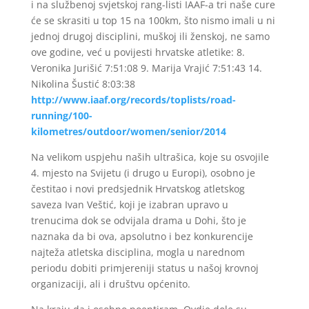
i na službenoj svjetskoj rang-listi IAAF-a tri naše cure
će se skrasiti u top 15 na 100km, što nismo imali u ni
jednoj drugoj disciplini, muškoj ili ženskoj, ne samo
ove godine, već u povijesti hrvatske atletike: 8.
Veronika Jurišić 7:51:08 9. Marija Vrajić 7:51:43 14.
Nikolina Šustić 8:03:38
http://www.iaaf.org/records/toplists/road-
running/100-
kilometres/outdoor/women/senior/2014
Na velikom uspjehu naših ultrašica, koje su osvojile
4. mjesto na Svijetu (i drugo u Europi), osobno je
čestitao i novi predsjednik Hrvatskog atletskog
saveza Ivan Veštić, koji je izabran upravo u
trenucima dok se odvijala drama u Dohi, što je
naznaka da bi ova, apsolutno i bez konkurencije
najteža atletska disciplina, mogla u narednom
periodu dobiti primjereniji status u našoj krovnoj
organizaciji, ali i društvu općenito.