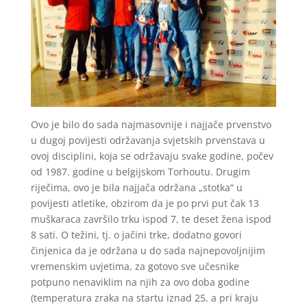
Ovo je bilo do sada najmasovnije i najjače prvenstvo
u dugoj povijesti održavanja svjetskih prvenstava u
ovoj disciplini, koja se održavaju svake godine, počev
od 1987. godine u belgijskom Torhoutu. Drugim
riječima, ovo je bila najjača održana „stotka“ u
povijesti atletike, obzirom da je po prvi put čak 13
muškaraca završilo trku ispod 7, te deset žena ispod
8 sati. O težini, tj. o jačini trke, dodatno govori
činjenica da je održana u do sada najnepovoljnijim
vremenskim uvjetima, za gotovo sve učesnike
potpuno nenaviklim na njih za ovo doba godine
(temperatura zraka na startu iznad 25, a pri kraju