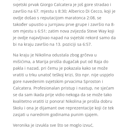
svjetski prvak Giorgo Calcatera je još gore stradao i
završio na 67. mjestu s 8:30; Alberico Di Cecco, koji je
ovdje došao s reputacijom maratonca 2:08, se
također upustio u jurnjavu prve grupe i završio na 8-
om mjestu s 6:51; zatim nova zvijezda Steve Way koji
je ovdje najavljivao napad na svjetski rekord samo da
bi na kraju završio na 13. poziciji sa 6:57.
Na kraju je Nikolina odustala zbog grčeva u
mišićima, a Marija prošla dugačak put od Raja do
pakla i nazad, pri čemu je pokazala kako se može
vratiti u trku unatoč teškoj krizi, što npr. nije uspjelo
gore navedenim svjetskim prvacima Sproston i
Calcatera. Profesionalan pristup i nastup, ne sjećam
se da sam ikada prije vidio nekoga da se može tako
kvalitetno vratiti iz ponora! Nikolina je prošla dobru
školu i ona je dijamant ove reprezentacije koji će tek
zasjati u narednim godinama punim sjajem.
Veronika je izvukla sve što se moglo izvuć,