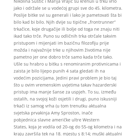
Nikolina Šustić i Marija Vrajić su krenuli u trku vrlo
jako i održale se u vodećoj grupi sve do 45. kilometra.
Poslije bitke svi su generali i lako je pametovati šta bi
bilo kad bi bilo. Njih dvije su tipične „frontrunner“
trkačice, koje drugačije ili bolje od toga ne znaju niti
ikad tako trče. Puno su odličnih trka otrčale takvim
pristupom i mijenjati im bazičnu filozofiju prije
možda i najvažnije trke u njihovim životima nije
pametno jer one dobro trče samo kada trče tako.
Ušle su hrabro u bitku s renomiranim protivnicama i
zaista je bilo lijepo punih 4 sata gledati ih na
vodećim pozicijama. Jedini pravi problem je bio taj
što u ovim vremenskim uvjetima takav hazarderski
pristup ima manje šanse za uspjeh. To su, između
ostalih, na svojoj koži osjetili i drugi, puno iskusniji
trkači iz samog vrha (u tom trenutku aktualna
svjetska prvakinja Amy Sproston, inače
pobjednica slavne američke ultre Western
States, koja je vodila od 20-og do 55-og kilometra i na
kraju završila tek na 18. mjestu s 8:14; muški aktualni