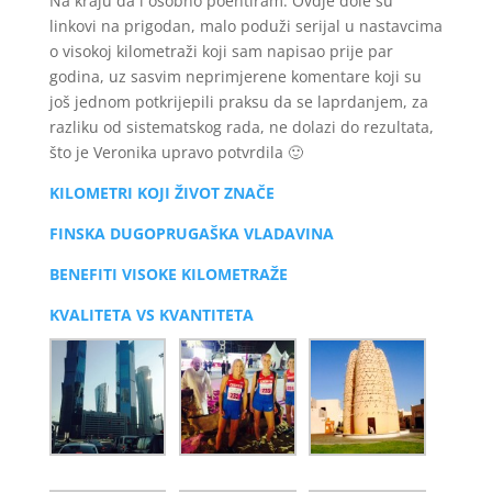
Na kraju da i osobno poentiram. Ovdje dole su
linkovi na prigodan, malo poduži serijal u nastavcima
o visokoj kilometraži koji sam napisao prije par
godina, uz sasvim neprimjerene komentare koji su
još jednom potkrijepili praksu da se laprdanjem, za
razliku od sistematskog rada, ne dolazi do rezultata,
što je Veronika upravo potvrdila 🙂
KILOMETRI KOJI ŽIVOT ZNAČE
FINSKA DUGOPRUGAŠKA VLADAVINA
BENEFITI VISOKE KILOMETRAŽE
KVALITETA VS KVANTITETA