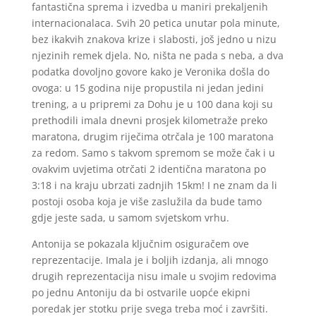
fantastična sprema i izvedba u maniri prekaljenih
internacionalaca. Svih 20 petica unutar pola minute,
bez ikakvih znakova krize i slabosti, još jedno u nizu
njezinih remek djela. No, ništa ne pada s neba, a dva
podatka dovoljno govore kako je Veronika došla do
ovoga: u 15 godina nije propustila ni jedan jedini
trening, a u pripremi za Dohu je u 100 dana koji su
prethodili imala dnevni prosjek kilometraže preko
maratona, drugim riječima otrčala je 100 maratona
za redom. Samo s takvom spremom se može čak i u
ovakvim uvjetima otrčati 2 identična maratona po
3:18 i na kraju ubrzati zadnjih 15km! I ne znam da li
postoji osoba koja je više zaslužila da bude tamo
gdje jeste sada, u samom svjetskom vrhu.
Antonija se pokazala ključnim osiguračem ove
reprezentacije. Imala je i boljih izdanja, ali mnogo
drugih reprezentacija nisu imale u svojim redovima
po jednu Antoniju da bi ostvarile uopće ekipni
poredak jer stotku prije svega treba moć i završiti.