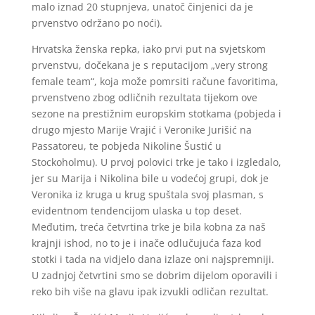
malo iznad 20 stupnjeva, unatoč činjenici da je
prvenstvo održano po noći).
Hrvatska ženska repka, iako prvi put na svjetskom
prvenstvu, dočekana je s reputacijom „very strong
female team“, koja može pomrsiti račune favoritima,
prvenstveno zbog odličnih rezultata tijekom ove
sezone na prestižnim europskim stotkama (pobjeda i
drugo mjesto Marije Vrajić i Veronike Jurišić na
Passatoreu, te pobjeda Nikoline Šustić u
Stockoholmu). U prvoj polovici trke je tako i izgledalo,
jer su Marija i Nikolina bile u vodećoj grupi, dok je
Veronika iz kruga u krug spuštala svoj plasman, s
evidentnom tendencijom ulaska u top deset.
Međutim, treća četvrtina trke je bila kobna za naš
krajnji ishod, no to je i inače odlučujuća faza kod
stotki i tada na vidjelo dana izlaze oni najspremniji.
U zadnjoj četvrtini smo se dobrim dijelom oporavili i
reko bih više na glavu ipak izvukli odličan rezultat.