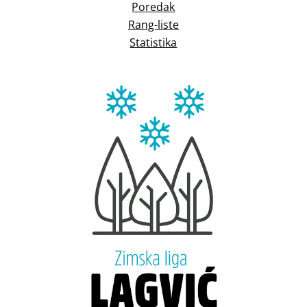
Poredak
Rang-liste
Statistika