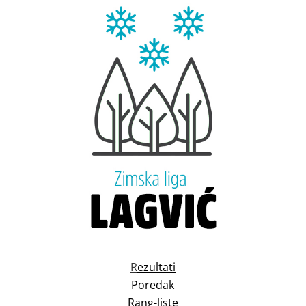
R
ezultati
Poredak
Rang-liste