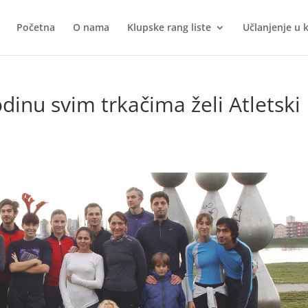
Početna
O nama
Klupske rang liste
Učlanjenje u 
dinu svim trkačima želi Atletski