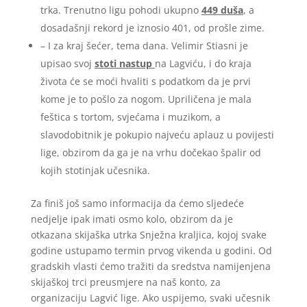
trka. Trenutno ligu pohodi ukupno
449 duša
, a
dosadašnji rekord je iznosio 401, od prošle zime.
– I za kraj šećer, tema dana. Velimir Stiasni je
upisao svoj
stoti nastup
na Lagviću, i do kraja
života će se moći hvaliti s podatkom da je prvi
kome je to pošlo za nogom. Upriličena je mala
feštica s tortom, svjećama i muzikom, a
slavodobitnik je pokupio najveću aplauz u povijesti
lige, obzirom da ga je na vrhu dočekao špalir od
kojih stotinjak učesnika.
Za finiš još samo informacija da ćemo sljedeće
nedjelje ipak imati osmo kolo, obzirom da je
otkazana skijaška utrka Snježna kraljica, kojoj svake
godine ustupamo termin prvog vikenda u godini. Od
gradskih vlasti ćemo tražiti da sredstva namijenjena
skijaškoj trci preusmjere na naš konto, za
organizaciju Lagvić lige. Ako uspijemo, svaki učesnik