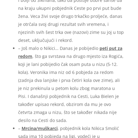
i bolji od Šikmana, tako da postoje dobre šanse da
na kraju ukupni pobjednik Ceste po prvi put bude
žena. Veca živi svoje drugo trkačko proljeće, danas
je otrčala svoj drugi rezultat svih vremena, i
njezinih svih šest trka ove (nazovi) zime su joj u top
deset, uključujući i rekord.
– Još malo o Nikici… Danas je pobijedio
peti put za
redom
, što ga svrstava na drugo mjesto iza Rogića,
koji je lani pobijedio čak osam puta u nizu (5-12.
kola). Veronika ima niz od 6 pobjeda za redom
(zadnja dva lanjske i prva četiri kola ove zime), ali
je niz prekinula u petom kolu zbog maratona u
Pisi. I današnji pobjednik na Cesti, Luka Bielen je
također upisao rekord, obzirom da mu je ovo
četvrta zmaga u nizu, što se također nikada nije
desilo na Cesti do sada.
–
Mrcina/muškarci
, pobjednik kola Nikica Smolić
sada ima 10 pobjeda na ligi, vodeći je u