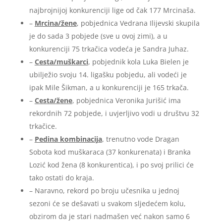
najbrojnijoj konkurenciji lige od čak 177 Mrcinaša.
–
Mrcina/žene
, pobjednica Vedrana Ilijevski skupila
je do sada 3 pobjede (sve u ovoj zimi), a u
konkurenciji 75 trkačica vodeća je Sandra Juhaz.
–
Cesta/muškarci
, pobjednik kola Luka Bielen je
ubilježio svoju 14. ligašku pobjedu, ali vodeći je
ipak Mile Šikman, a u konkurenciji je 165 trkača.
–
Cesta/žene
, pobjednica Veronika Jurišić ima
rekordnih 72 pobjede, i uvjerljivo vodi u društvu 32
trkačice.
–
Pedina kombinacija
, trenutno vode Dragan
Sobota kod muškaraca (37 konkurenata) i Branka
Lozić kod žena (8 konkurentica), i po svoj prilici će
tako ostati do kraja.
– Naravno, rekord po broju učesnika u jednoj
sezoni će se dešavati u svakom sljedećem kolu,
obzirom da je stari nadmašen već nakon samo 6