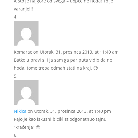
A što je najgore od svega – uopće ne hoda! To je
varanje!!!
Komarac
on Utorak, 31. prosinca 2013. at 11:40 am
Batko u pravi si i ja sam ga par puta vidio da ne
hoda, tome treba odmah stati na kraj. 🙂
Nikica
on Utorak, 31. prosinca 2013. at 1:40 pm
Pajo je kao iskusni biciklist odgonetnuo tajnu
“kraćenja” 🙂