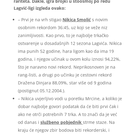
rariteta. Dakle, igra brojki u stoosmoj po redu
Lagvić-ligi izgleda ovako:
– Prvi je na vrh stigao
Nikica Smolić
s novim
osobnim rekordom 36:45, uz koji se veže niz
zanimljivosti. Kao prvo, to je najbolje trkačko
ostvarenje u dosadašnjih 12 sezona Lagvića. Nikica
ima punih 52 godine, hara ligom kao da ima 19
godina, i njegov učinak u ovom kolu iznosi 94,22%,
što je naravno novi rekord. Neprikosnoven je na
rang-listi, a drugi po učinku je cestovni rekord
Dražena Dinjara 88,09%, star više od 9 godina
(postignut 05.12.2004.).
– Nikica uvjerljivo vodi u poretku Mrcine, a koliko je
dobar najbolje govori podatak da će biti prvi čak i
ako ne otrči potrebnih 7 trka. A to znači da je već
od danas i
službeno pobjednik
strme staze. Na
kraju će njegov zbir bodova biti rekorderski, i