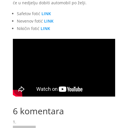
će u nedjelju dobiti automobil po želji.
Safetov fotić
LINK
Nevenov fotić
LINK
Nikičin fotić
LINK
6 komentara