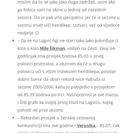
mislim da će se jako jako dugo zadržati, osim ako
ga Nikica sam ne skine u jednoj od narednih
sezona. Što je pak vrlo vjerojatno, jer će iz sezone u
sezonu imati viši hendikep. Ustvari, već od sljedeće
nedjelje 🙂
– Da se na Lagvić ligi ne stari tako lako potvrđuje iz
kola u kolo
Mile Šikman
, vodeći na Cesti. Ovaj 64-
godišnjak ima prosjek bodova 85.03 u prvoj
polovici prvenstva, a obzirom da će u drugu
polovicu ući s višim indeksom hendikepa, postoje
dobre šanse da obori rekord Ivice Habuša iz
sezone 2005/2006, kada je pobijedio s prosjekom
od 85.39 bodova po trci. Neizvjesnost je sve manja,
i Šiki grabi ka svojoj prvoj tituli na Lagviću, kojeg
pohodi od prve sezone.
– Rekordan prosjek u ženskoj cestovnoj
konkurenciji ima ove godine i
Veronika
– 85.07, čak