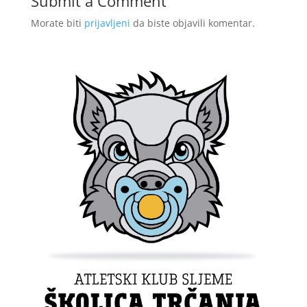
Submit a Comment
Morate biti
prijavljeni
da biste objavili komentar.