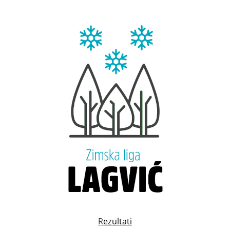
R
ezultati