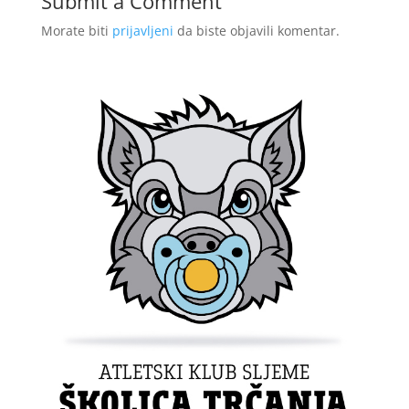
Submit a Comment
Morate biti
prijavljeni
da biste objavili komentar.