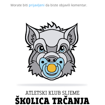
Morate biti
prijavljeni
da biste objavili komentar.