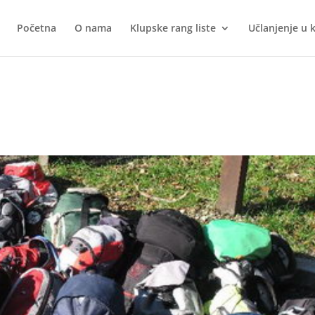
Početna
O nama
Klupske rang liste
Učlanjenje u 