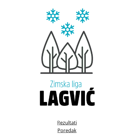
R
ezultati
Poredak