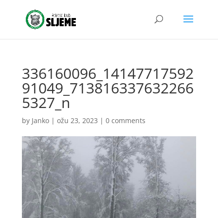
336160096_14147717592
91049_713816337632266
5327_n
by
Janko
|
ožu 23, 2023
|
0 comments