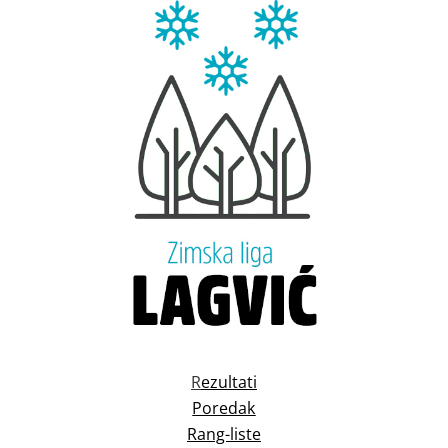
R
ezultati
Poredak
Rang-liste