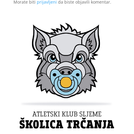
Morate biti
prijavljeni
da biste objavili komentar.