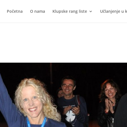
Početna
O nama
Klupske rang liste
Učlanjenje u 