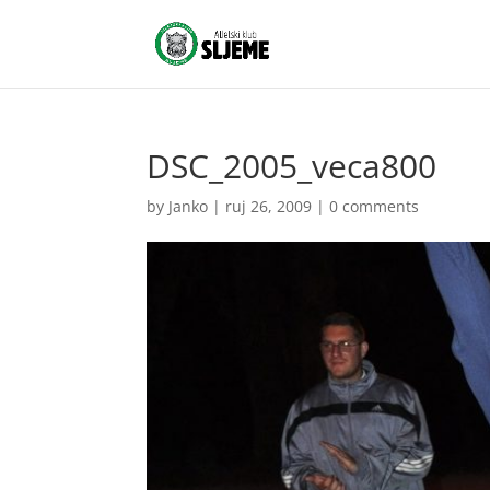
DSC_2005_veca800
by
Janko
|
ruj 26, 2009
|
0 comments