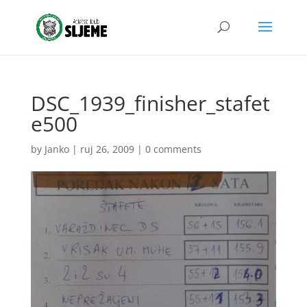
DSC_1939_finisher_stafet
e500
by
Janko
|
ruj 26, 2009
|
0 comments