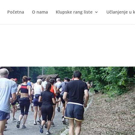
Početna
O nama
Klupske rang liste
Učlanjenje u 