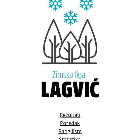
R
ezultati
Poredak
Rang-liste
Statistika