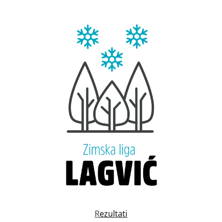
R
ezultati