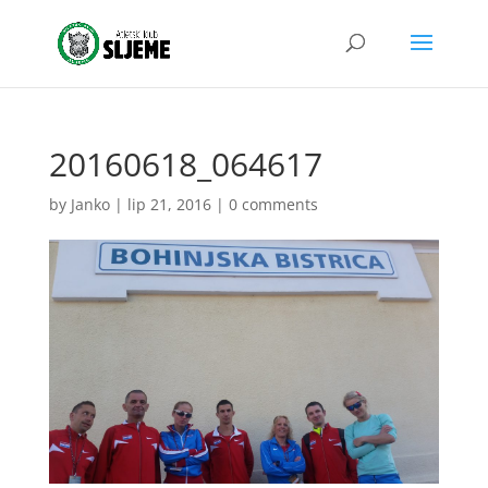
20160618_064617
by
Janko
|
lip 21, 2016
|
0 comments