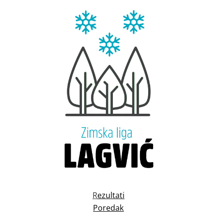
R
ezultati
Poredak