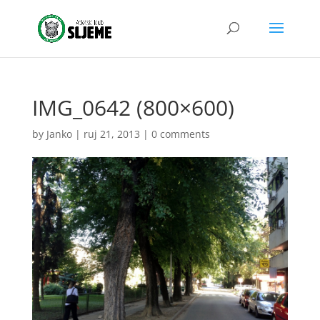
IMG_0642 (800×600)
by
Janko
|
ruj 21, 2013
|
0 comments