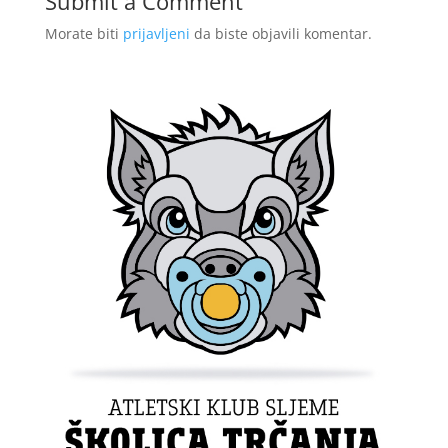
Submit a Comment
Morate biti
prijavljeni
da biste objavili komentar.