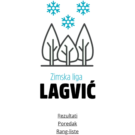
R
ezultati
Poredak
Rang-liste