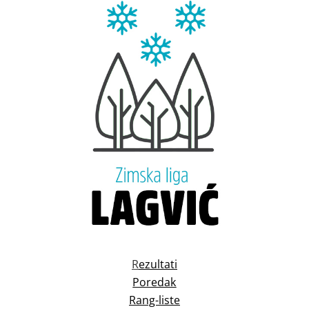
R
ezultati
Poredak
Rang-liste