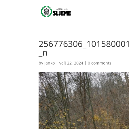
256776306_10158000
_n
by
Janko
|
velj 22, 2024
|
0 comments