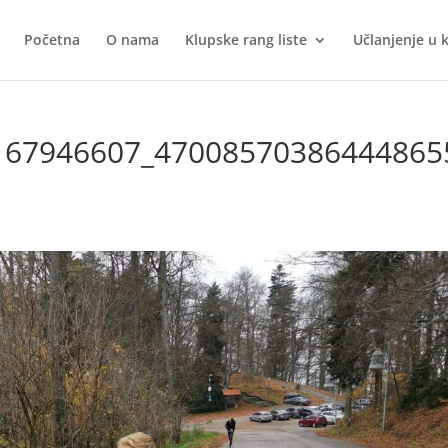
Početna
O nama
Klupske rang liste
Učlanjenje u 
167946607_47008570386444865