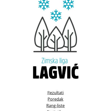
R
ezultati
Poredak
Rang-liste