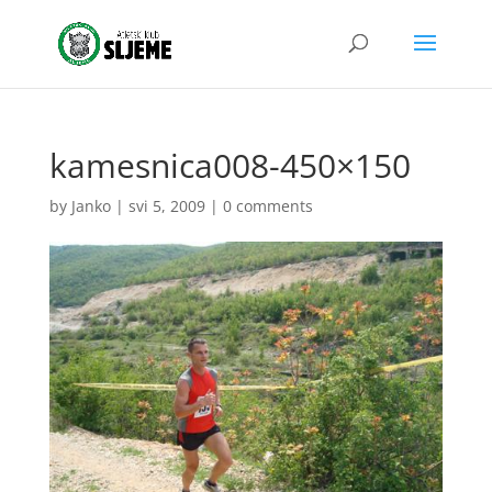
kamesnica008-450×150
by
Janko
|
svi 5, 2009
|
0 comments