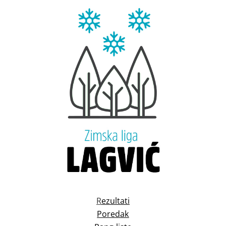
R
ezultati
Poredak