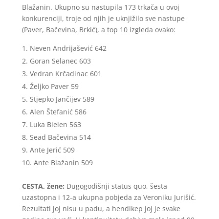
Blažanin. Ukupno su nastupila 173 trkača u ovoj
konkurenciji, troje od njih je uknjižilo sve nastupe
(Paver, Bačevina, Brkić), a top 10 izgleda ovako:
Neven Andrijašević 642
Goran Selanec 603
Vedran Krčadinac 601
Željko Paver 59
Stjepko Jančijev 589
Alen Štefanić 586
Luka Bielen 563
Sead Bačevina 514
Ante Jerić 509
Ante Blažanin 509
CESTA, žene:
Dugogodišnji status quo, šesta
uzastopna i 12-a ukupna pobjeda za Veroniku Jurišić.
Rezultati joj nisu u padu, a hendikep joj je svake