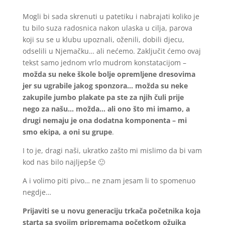
Mogli bi sada skrenuti u patetiku i nabrajati koliko je
tu bilo suza radosnica nakon ulaska u cilja, parova
koji su se u klubu upoznali, oženili, dobili djecu,
odselili u Njemačku… ali nećemo. Zaključit ćemo ovaj
tekst samo jednom vrlo mudrom konstatacijom –
možda su neke škole bolje opremljene dresovima
jer su ugrabile jakog sponzora… možda su neke
zakupile jumbo plakate pa ste za njih čuli prije
nego za našu… možda… ali ono što mi imamo, a
drugi nemaju je ona dodatna komponenta – mi
smo ekipa, a oni su grupe
.
I to je, dragi naši, ukratko zašto mi mislimo da bi vam
kod nas bilo najljepše 🙂
A i volimo piti pivo… ne znam jesam li to spomenuo
negdje…
Prijaviti se u novu generaciju trkača početnika koja
starta sa svojim pripremama početkom ožujka