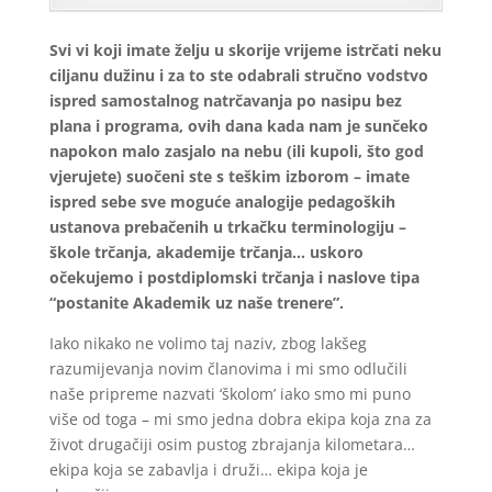
Svi vi koji imate želju u skorije vrijeme istrčati neku
ciljanu dužinu i za to ste odabrali stručno vodstvo
ispred samostalnog natrčavanja po nasipu bez
plana i programa, ovih dana kada nam je sunčeko
napokon malo zasjalo na nebu (ili kupoli, što god
vjerujete) suočeni ste s teškim izborom – imate
ispred sebe sve moguće analogije pedagoških
ustanova prebačenih u trkačku terminologiju –
škole trčanja, akademije trčanja… uskoro
očekujemo i postdiplomski trčanja i naslove tipa
“postanite Akademik uz naše trenere”.
Iako nikako ne volimo taj naziv, zbog lakšeg
razumijevanja novim članovima i mi smo odlučili
naše pripreme nazvati ‘školom’ iako smo mi puno
više od toga – mi smo jedna dobra ekipa koja zna za
život drugačiji osim pustog zbrajanja kilometara…
ekipa koja se zabavlja i druži… ekipa koja je