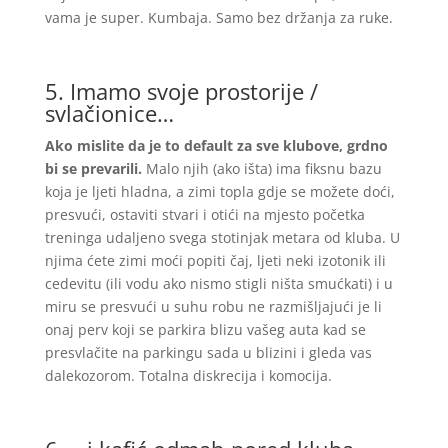
vama je super. Kumbaja. Samo bez držanja za ruke.
5. Imamo svoje prostorije /
svlačionice…
Ako mislite da je to default za sve klubove, grdno
bi se prevarili.
Malo njih (ako išta) ima fiksnu bazu
koja je ljeti hladna, a zimi topla gdje se možete doći,
presvući, ostaviti stvari i otići na mjesto početka
treninga udaljeno svega stotinjak metara od kluba. U
njima ćete zimi moći popiti čaj, ljeti neki izotonik ili
cedevitu (ili vodu ako nismo stigli ništa smućkati) i u
miru se presvući u suhu robu ne razmišljajući je li
onaj perv koji se parkira blizu vašeg auta kad se
presvlačite na parkingu sada u blizini i gleda vas
dalekozorom. Totalna diskrecija i komocija.