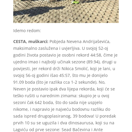
Idemo redom:
CESTA, muškarci:
Pobjeda Nevena Andrijaševića,
maksimalno zaslužena i uvjerljiva. U svojoj 52-oj
godini života postavio je osobni rekord 44:58, čime je
ujedno imao i najbolji učinak sezone (89.94), drugi u
povijesti, jer rekord drži Nikica Smolić, koji je lani, u
svojoj 56-oj godini išao 45:57, što mu je donijelo
91.09 boda (što je razlika cca 1-2 sekunde). No,
Neven je postavio ipak dva lijepa rekorda, koji će se
teško rušiti u narednim zimama: skupio je u ovoj
sezoni čak 642 boda, što do sada nije uspjelo
nikome, i napravio je najveću bodovnu razliku do
sada ispred drugoplasiranog, 39 bodova! U poredak
prvih 10 su se uguzila i dva dinosaurusa, koji su na
Lagviću od prve sezone: Sead Bačevina i Ante