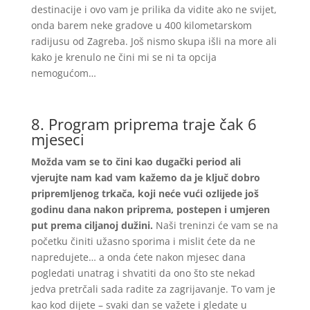
destinacije i ovo vam je prilika da vidite ako ne svijet,
onda barem neke gradove u 400 kilometarskom
radijusu od Zagreba. Još nismo skupa išli na more ali
kako je krenulo ne čini mi se ni ta opcija
nemogućom…
8. Program priprema traje čak 6
mjeseci
Možda vam se to čini kao dugački period ali
vjerujte nam kad vam kažemo da je ključ dobro
pripremljenog trkača, koji neće vući ozlijede još
godinu dana nakon priprema, postepen i umjeren
put prema ciljanoj dužini.
Naši treninzi će vam se na
početku činiti užasno sporima i mislit ćete da ne
napredujete… a onda ćete nakon mjesec dana
pogledati unatrag i shvatiti da ono što ste nekad
jedva pretrčali sada radite za zagrijavanje. To vam je
kao kod dijete – svaki dan se važete i gledate u