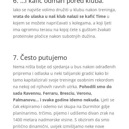
6. …i kafić odmah pored kluba.
Iako se najviše volimo družiti u klubu nakon treninga,
vrata do ulaska u naš klub nalazi se kafić Time
u
kojem se možete napričavati s kolegama, a koji ljeti
ima ogromnu terasu na kojoj ćete s guštom žvakati
proteinske pločice nakon subotnjih dužina.
7. Često putujemo
Nema ništa bolje od sjedanja u bus nakon odrađenih
priprema i odlaska u neki talijanski gradić kako bi
tamo kapitalizirali svoje treninge osobnim rekordom
na nekoj od njihovih ravnih utrka.
Pohodili smo do
sada Ravennu, Ferraru, Bresciu, Veronu,
Palmanovu… i svake godine idemo nekuda.
Ljeti se
čak ekipiramo i odemo svi skupa na Durmitor gdje
planinarimo, trčimo, pijemo i udišemo divan zrak na
1400 metara nadmorske visine. S obzirom da smo
prilično dinamični, uvijek izmišljamo neke nove