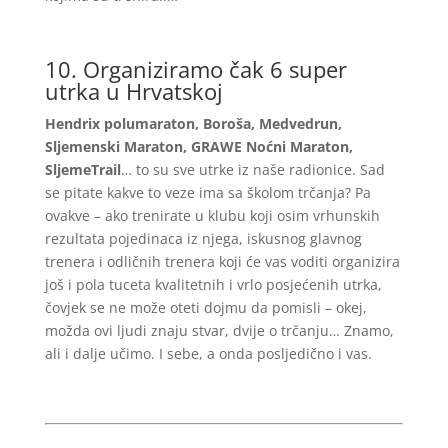
10. Organiziramo čak 6 super
utrka u Hrvatskoj
Hendrix polumaraton, Boroša, Medvedrun,
Sljemenski Maraton, GRAWE Noćni Maraton,
SljemeTrail
… to su sve utrke iz naše radionice. Sad
se pitate kakve to veze ima sa školom trčanja? Pa
ovakve – ako trenirate u klubu koji osim vrhunskih
rezultata pojedinaca iz njega, iskusnog glavnog
trenera i odličnih trenera koji će vas voditi organizira
još i pola tuceta kvalitetnih i vrlo posjećenih utrka,
čovjek se ne može oteti dojmu da pomisli – okej,
možda ovi ljudi znaju stvar, dvije o trčanju… Znamo,
ali i dalje učimo. I sebe, a onda posljedično i vas.