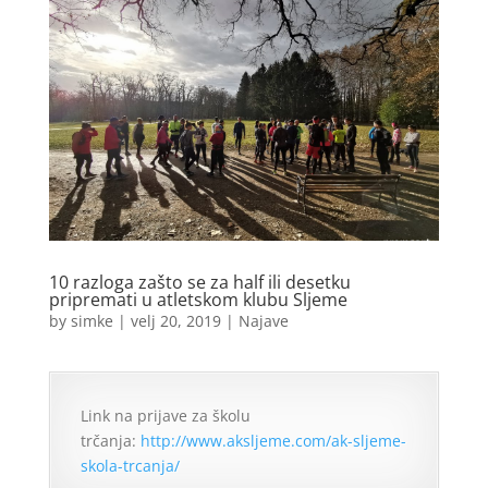
10 razloga zašto se za half ili desetku
pripremati u atletskom klubu Sljeme
by
simke
|
velj 20, 2019
|
Najave
Link na prijave za školu
trčanja:
http://www.aksljeme.com/ak-sljeme-
skola-trcanja/