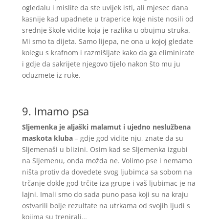
ogledalu i mislite da ste uvijek isti, ali mjesec dana
kasnije kad upadnete u traperice koje niste nosili od
srednje škole vidite koja je razlika u obujmu struka.
Mi smo ta dijeta. Samo lijepa, ne ona u kojoj gledate
kolegu s krafnom i razmišljate kako da ga eliminirate
i gdje da sakrijete njegovo tijelo nakon što mu ju
oduzmete iz ruke.
9. Imamo psa
Sljemenka je aljaški malamut i ujedno neslužbena
maskota kluba
– gdje god vidite nju, znate da su
Sljemenaši u blizini. Osim kad se Sljemenka izgubi
na Sljemenu, onda možda ne. Volimo pse i nemamo
ništa protiv da dovedete svog ljubimca sa sobom na
trčanje dokle god trčite iza grupe i vaš ljubimac je na
lajni. Imali smo do sada puno pasa koji su na kraju
ostvarili bolje rezultate na utrkama od svojih ljudi s
kojima su trenirali…