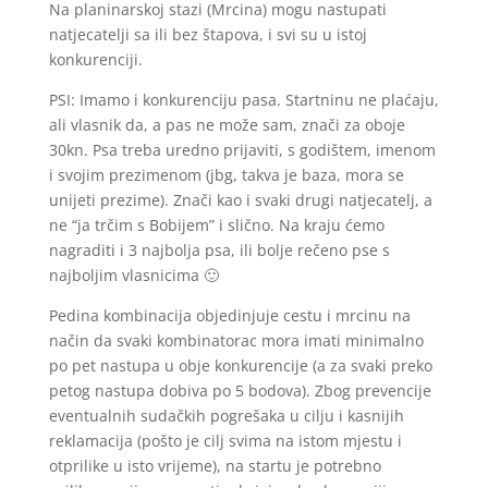
Na planinarskoj stazi (Mrcina) mogu nastupati
natjecatelji sa ili bez štapova, i svi su u istoj
konkurenciji.
PSI: Imamo i konkurenciju pasa. Startninu ne plaćaju,
ali vlasnik da, a pas ne može sam, znači za oboje
30kn. Psa treba uredno prijaviti, s godištem, imenom
i svojim prezimenom (jbg, takva je baza, mora se
unijeti prezime). Znači kao i svaki drugi natjecatelj, a
ne “ja trčim s Bobijem” i slično. Na kraju ćemo
nagraditi i 3 najbolja psa, ili bolje rečeno pse s
najboljim vlasnicima 🙂
Pedina kombinacija objedinjuje cestu i mrcinu na
način da svaki kombinatorac mora imati minimalno
po pet nastupa u obje konkurencije (a za svaki preko
petog nastupa dobiva po 5 bodova). Zbog prevencije
eventualnih sudačkih pogrešaka u cilju i kasnijih
reklamacija (pošto je cilj svima na istom mjestu i
otprilike u isto vrijeme), na startu je potrebno