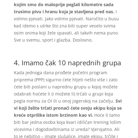
kojim smo do maloprije peglali kilometre sada
trusimo pivu i hranu koja je stavljena pred nas.
I
volimo pjevati. Jako volimo pjevati. Naročito u busu
kad idemo s utrke što zna biti super veselo svima
osim onima koji žele spavati, ali takvih nema puno.
Sve u svemu, sport i glazba. Doslovno.
4. Imamo čak 10 naprednih grupa
Kada jednoga dana prođete početni program
priprema (PPP) sigurno ćete htjeti nešto više i zato
ćete biti poslani u naprednu grupu u kojoj možete
odabrati hoćete li (i možete li) trčati u grupi koja
pegla normu za OI ili u onoj jogerskoj na začelju.
Svi
vi koji želite trčati pronaći ćete svoju ekipu koja se
kreće otprilike istom brzinom kao vi.
Hoće li tamo
biti bar jedna osoba koja kvari idiličan trening lošim
vicevima i dogodovštinama iz ureda? Vjerojatno. Ali
to je nebitno – imate slušalice, imate ekipu, trčite i