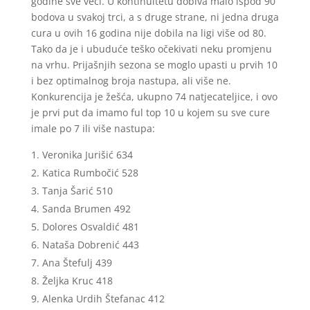
godine sve veći. U kontinuitetu dobiva malo ispod 90
bodova u svakoj trci, a s druge strane, ni jedna druga
cura u ovih 16 godina nije dobila na ligi više od 80.
Tako da je i ubuduće teško očekivati neku promjenu
na vrhu. Prijašnjih sezona se moglo upasti u prvih 10
i bez optimalnog broja nastupa, ali više ne.
Konkurencija je žešća, ukupno 74 natjecateljice, i ovo
je prvi put da imamo ful top 10 u kojem su sve cure
imale po 7 ili više nastupa:
Veronika Jurišić 634
Katica Rumbočić 528
Tanja Šarić 510
Sanda Brumen 492
Dolores Osvaldić 481
Nataša Dobrenić 443
Ana Štefulj 439
Željka Kruc 418
Alenka Urdih Štefanac 412