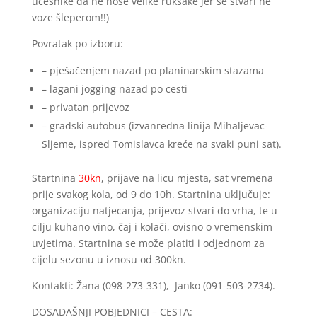
učesnike da ne nose velike ruksake jer se stvari ne
voze šleperom!!)
Povratak po izboru:
– pješačenjem nazad po planinarskim stazama
– lagani jogging nazad po cesti
– privatan prijevoz
– gradski autobus (izvanredna linija Mihaljevac-
Sljeme, ispred Tomislavca kreće na svaki puni sat).
Startnina
30kn
, prijave na licu mjesta, sat vremena
prije svakog kola, od 9 do 10h. Startnina uključuje:
organizaciju natjecanja, prijevoz stvari do vrha, te u
cilju kuhano vino, čaj i kolači, ovisno o vremenskim
uvjetima. Startnina se može platiti i odjednom za
cijelu sezonu u iznosu od 300kn.
Kontakti: Žana (098-273-331), Janko (091-503-2734).
DOSADAŠNJI POBJEDNICI – CESTA: