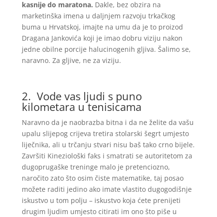
kasnije do maratona.
Dakle, bez obzira na
marketinška imena u daljnjem razvoju trkačkog
buma u Hrvatskoj, imajte na umu da je to proizod
Dragana Jankovića koji je imao dobru viziju nakon
jedne obilne porcije halucinogenih gljiva. Šalimo se,
naravno. Za gljive, ne za viziju.
2. Vode vas ljudi s puno
kilometara u tenisicama
Naravno da je naobrazba bitna i da ne želite da vašu
upalu slijepog crijeva tretira stolarski šegrt umjesto
liječnika, ali u trčanju stvari nisu baš tako crno bijele.
Završiti Kineziološki faks i smatrati se autoritetom za
dugoprugaške treninge malo je pretenciozno,
naročito zato što osim čiste matematike, taj posao
možete raditi jedino ako imate vlastito dugogodišnje
iskustvo u tom polju – iskustvo koja ćete prenijeti
drugim ljudim umjesto citirati im ono što piše u