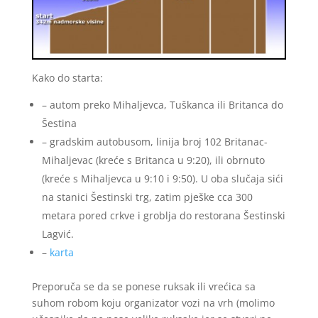
Kako do starta:
– autom preko Mihaljevca, Tuškanca ili Britanca do
Šestina
– gradskim autobusom, linija broj 102 Britanac-
Mihaljevac (kreće s Britanca u 9:20), ili obrnuto
(kreće s Mihaljevca u 9:10 i 9:50). U oba slučaja sići
na stanici Šestinski trg, zatim pješke cca 300
metara pored crkve i groblja do restorana Šestinski
Lagvić.
–
karta
Preporuča se da se ponese ruksak ili vrećica sa
suhom robom koju organizator vozi na vrh (molimo