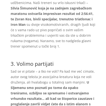
udžbenicima. Naši treneri su vrlo iskusni trkači –
Silvia Šimunović
koja je na zadnjem zagrebačkom
maratonu ostvarila impresivan rezultat od 2:56:41,
te Zoran Kos, bivši specijalac, trenutno triatlonac i
Iron Man
su dvoje visokomotiviranih, dragih ljudi koji
će s vama rado uz pivo popričati o svim vašim
trkačkim problemima i uvjeriti vas da ste u dobrim
rukama (nogama). Naravno, sve to nadgleda glavni
trener spomenut u točki broj 1.
3. Volimo partijati
Sad se vi pitate – a tko ne voli? Pa kad me već cimate,
autor ovog teksta je asocijalna kreatura koja ne voli
druženja, ali hvalabogu u totalnoj sam manjini.
U
Sljemenu smo poznati po tome da opako
treniramo, ozbiljno se spremamo i ostvarujemo
vrhunske rezultate… ali kad se štoperice zaustave i
proglašenje završi vidjet ćete da s istim elanom s