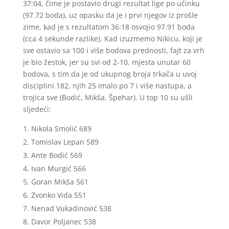
37:04, čime je postavio drugi rezultat lige po učinku
(97.72 boda), uz opasku da je i prvi njegov iz prošle
zime, kad je s rezultatom 36:18 osvojio 97.91 boda
(cca 4 sekunde razlike). Kad izuzmemo Nikicu, koji je
sve ostavio sa 100 i više bodova prednosti, fajt za vrh
je bio žestok, jer su svi od 2-10. mjesta unutar 60
bodova, s tim da je od ukupnog broja trkača u uvoj
disciplini 182, njih 25 imalo po 7 i više nastupa, a
trojica sve (Bodić, Mikša, Špehar). U top 10 su ušli
sljedeći:
Nikola Smolić 689
Tomislav Lepan 589
Ante Bodić 569
Ivan Murgić 566
Goran Mikša 561
Zvonko Vida 551
Nenad Vukadinović 538
Davor Poljanec 538