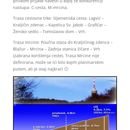
prilikom prijave navesti u kojoj se konkurenciji
nastupa: C-cesta, M-mrcina.
Trasa cestovne trke: Sljemenska cesta: Lagvić –
Kraljičin zdenac – Kapelica Sv. Jakob – Grafičar –
Žensko sedlo – Tomislavov dom – Vrh.
Trasa mrcine: Poučna staza do Kraljičinog zdenca –
Blažur – Mrcina – Zadnja stanica žičare – Vrh
(zabrana korištenja ceste). Trasa Mrcine nije
definirana, može se ići bilo kojim planinarskim
putem, ali je ovaj najkraći 🙂