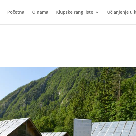
Početna
O nama
Klupske rang liste
Učlanjenje u 