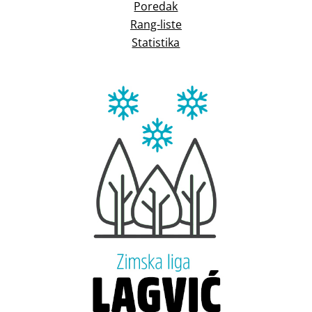
Poredak
Rang-liste
Statistika