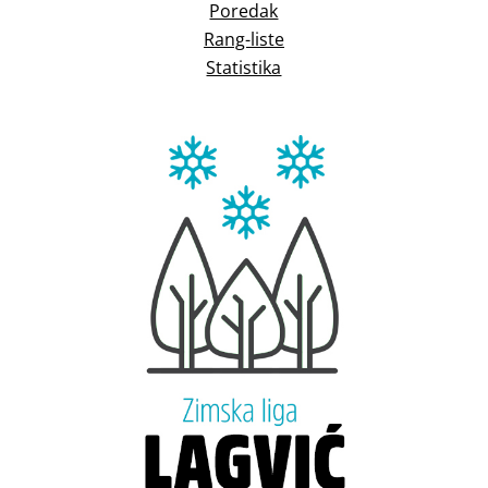
Poredak
Rang-liste
Statistika