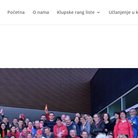
Početna
O nama
Klupske rang liste
Učlanjenje u 