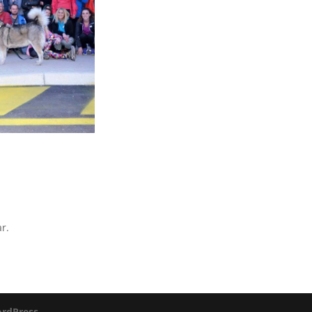
r.
rdPress