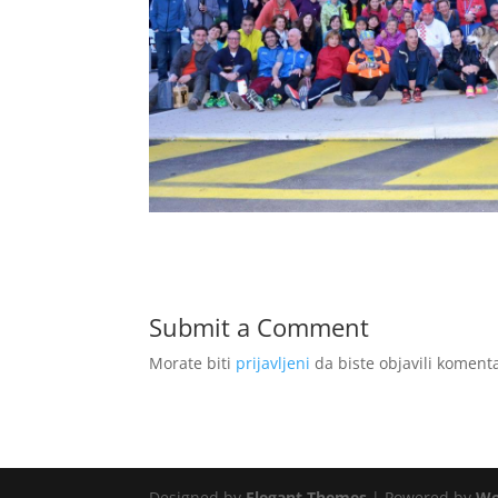
Submit a Comment
Morate biti
prijavljeni
da biste objavili komenta
Designed by
Elegant Themes
| Powered by
Wo