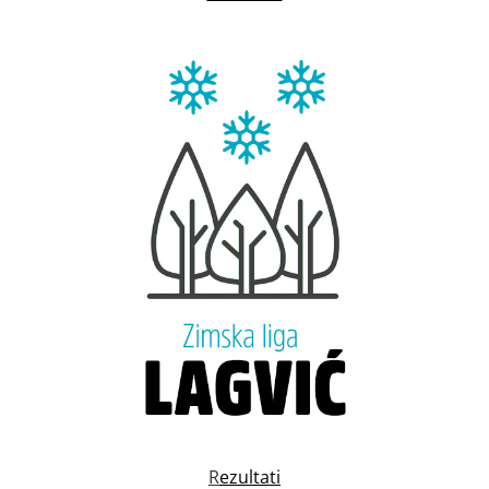
R
ezultati