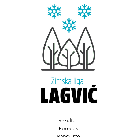
R
ezultati
Poredak
Rang-liste