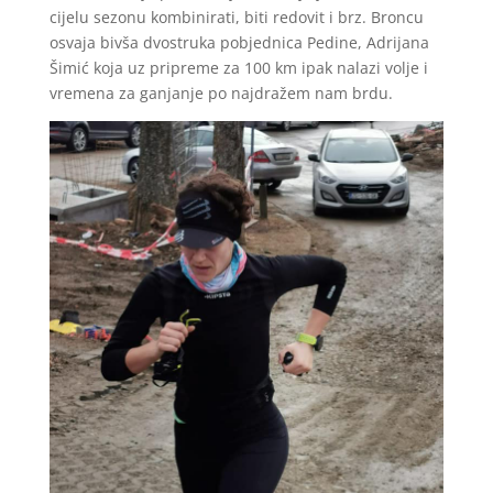
cijelu sezonu kombinirati, biti redovit i brz. Broncu
osvaja bivša dvostruka pobjednica Pedine, Adrijana
Šimić koja uz pripreme za 100 km ipak nalazi volje i
vremena za ganjanje po najdražem nam brdu.