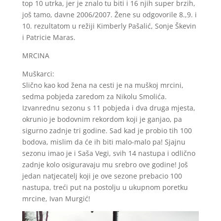
top 10 utrka, jer je znalo tu biti i 16 njih super brzih,
još tamo, davne 2006/2007. Žene su odgovorile 8.,9. i
10. rezultatom u režiji Kimberly Pašalić, Sonje Škevin
i Patricie Maras.
MRCINA
Muškarci:
Slično kao kod žena na cesti je na muškoj mrcini,
sedma pobjeda zaredom za Nikolu Smolića.
Izvanrednu sezonu s 11 pobjeda i dva druga mjesta,
okrunio je bodovnim rekordom koji je ganjao, pa
sigurno zadnje tri godine. Sad kad je probio tih 100
bodova, mislim da će ih biti malo-malo pa! Sjajnu
sezonu imao je i Saša Vegi, svih 14 nastupa i odlično
zadnje kolo osiguravaju mu srebro ove godine! Još
jedan natjecatelj koji je ove sezone prebacio 100
nastupa, treći put na postolju u ukupnom poretku
mrcine, Ivan Murgić!