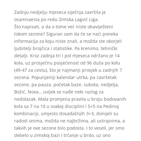
Zadnju nedjelju mjeseca siječnja završila je
osamnaesta po redu Zimska Lagvić Liga.
Što napisati, a da o tome već niste obaviješteni
tokom sezone? Siguran sam da će se naći poneka
informacija za koju niste znali, a možda ste okorjeli
ljubitelji brojčica i statistike. Pa krenimo, tehnički
detalji. Kroz zadnja tri i pol mjeseca održano je 14
kola, uz prosječnu posjećenost od 96 duša po kolu
(49-47 za cestu), što je najmanji prosjek u zadnjih 7
sezona. Popunjeniji kalendar utrka, pa završetak
sezone, pa pauza, početak baze, subota, nedjelja,
Božić, Nova… uvijek se nađe neki razlog za
nedolazak. Mala promjena pravila u broju bodovanih
kola sa 7 na 10 u svakoj disciplini i 5+5 na Pedinoj
kombinaciji, umjesto dosadašnjih 3+3, donijeli su
radost onima, možda ne najbržima, ali ustrajnima, a
takvih je ove sezone bilo podosta. I to veseli, jer smo
debelo u zimskoj bazi i trčanje u brdo, uz ono