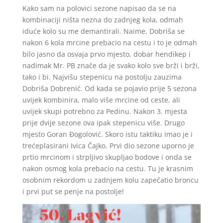
Kako sam na polovici sezone napisao da se na
kombinaciji ništa nezna do zadnjeg kola, odmah
iduće kolo su me demantirali. Naime, Dobriša se
nakon 6 kola mrcine prebacio na cestu i to je odmah
bilo jasno da osvaja prvo mjesto, dobar hendikep i
nadimak Mr. PB znače da je svako kolo sve brži i brži,
tako i bi. Najvišu stepenicu na postolju zauzima
Dobriša Dobrenić. Od kada se pojavio prije 5 sezona
uvijek kombinira, malo više mrcine od ceste, ali
uvijek skupi potrebno za Pedinu. Nakon 3. mjesta
prije dvije sezone ova ipak stepenicu više. Drugo
mjesto Goran Đogolović. Skoro istu taktiku imao je i
trećeplasirani Ivica Čajko. Prvi dio sezone uporno je
prtio mrcinom i strpljivo skupljao bodove i onda se
nakon osmog kola prebacio na cestu. Tu je krasnim
osobnim rekordom u zadnjem kolu zapečatio broncu
i prvi put se penje na postolje!