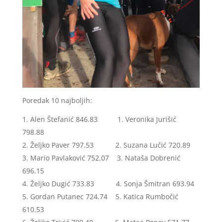
Poredak 10 najboljih:
Alen Štefanić 846.83 1. Veronika Jurišić
798.88
Željko Paver 797.53 2. Suzana Lučić 720.89
Mario Pavlaković 752.07 3. Nataša Dobrenić
696.15
Željko Dugić 733.83 4. Sonja Šmitran 693.94
Gordan Putanec 724.74 5. Katica Rumbočić
610.53