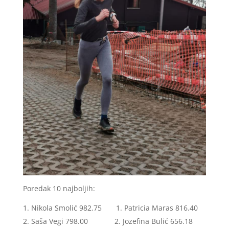
Poredak 10 najboljih:
Nikola Smolić 982.75 1. Patricia Maras 816.40
Saša Vegi 798.00 2. Jozefina Bulić 656.18