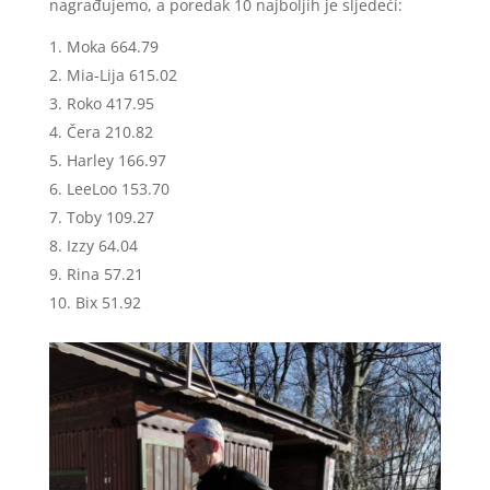
nagrađujemo, a poredak 10 najboljih je sljedeći:
Moka 664.79
Mia-Lija 615.02
Roko 417.95
Čera 210.82
Harley 166.97
LeeLoo 153.70
Toby 109.27
Izzy 64.04
Rina 57.21
Bix 51.92