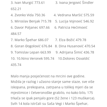
Ivan Murgić 773.61 3. Ivana Jergović Šindler
652.21
Zvonko Vida 750.36 4. Vedrana Maršić 575.59
Miroslav Benjak 715.78 5. Lucija Vojnović 546.92
Davor Poljanec 697.66 6. Patricia Hećimović
484.57
Marko Špehar 686.07 7. Elza Božić 479.78
Goran Đogolović 676.84 8. Dina Husanović 470.54
Tomislav Lepan 663.99 9. Adrijana Šimić 436.78
10.Nino Veronek 595.74 10.Dolores Osvaldić
435.74
Malo manja posjećenost na mrcini ove godine.
Možda je razlog i užasno stanje same staze, sve više
iskopana, prekopana, zatrpana u tolikoj mjeri da se
mjestimice i četveronoške grabilo, no kako bilo, 175
trkača se ipak penjalo gore (52 žene i 123 muškarca).
Svih 14 kola istrčali su Saša Vegi i Marko Špehar,