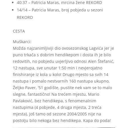
40:37 – Patricia Maras, mrcina žene REKORD
14/14 – Patricia Maras, broj pobjeda u sezoni
REKORD
CESTA
Muškarci:
Možda najzanimljiviji dio ovosezonskog Lagvića jer je
puno trkača s dobrim hendikepom i dosta ih je bilo
redovitih, no pobjedu uvjerljivo odnosi Alen Štefanić,
12 nastupa, sve unutar 1:50 min i nevjerojatno
finishiranje iz kola u kolo! Drugo mjesto sa svih 14
nastupa i pomalo nestvarnih 160 nastupa ukupno,
Željko Paver, ‘51 godište, pustite nek vam se to malo
slegne, fantastično! Na trećem mjestu, Mario
Pavlaković, bez hendikepa, s fenomenalnim
nastupima (4 pobjede, 4 druga mjesta, 2 treća
mjesta), još tamo od sezone 2004/2005 nije na
postolju bilo nekoga bez hendikepa. Kapa do poda!