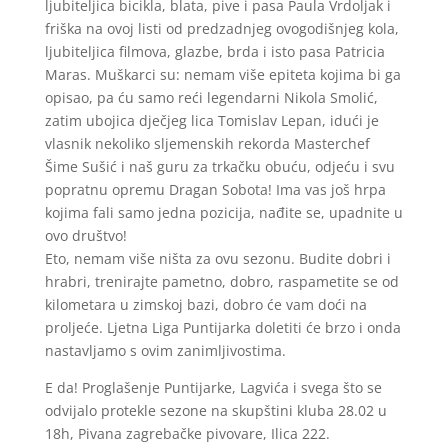
ljubiteljica bicikla, blata, pive i pasa
P
aula Vrdoljak i
friška na ovoj listi od predzadnjeg ovogodišnjeg kola,
ljubiteljica filmova, glazbe, brda i isto pasa Patricia
Maras. Muškarci su: nemam više epiteta kojima bi ga
opisao, pa ću samo reći legendarni Nikola Smolić,
zatim ubojica dječjeg lica Tomislav Lepan, idući je
vlasnik nekoliko sljemenskih rekorda Masterchef
Šime Sušić i naš guru za trkačku obuću, odjeću i svu
popratnu opremu Dragan Sobota! Ima vas još hrpa
kojima fali samo jedna pozicija, nađite se, upadnite u
ovo društvo!
Eto, nemam više ništa za ovu sezonu. Budite dobri i
hrabri, trenirajte pametno, dobro, raspametite se od
kilometara u zimskoj bazi, dobro će vam doći na
proljeće. Ljetna Liga Puntijarka doletiti će brzo i onda
nastavljamo s ovim zanimljivostima.
E da! Proglašenje Puntijarke, Lagvića i svega što se
odvijalo protekle sezone na skupštini kluba 28.02 u
18h, Pivana zagrebačke pivovare, Ilica 222.