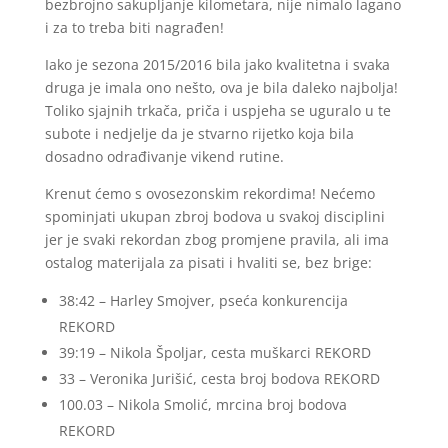
bezbrojno sakupljanje kilometara, nije nimalo lagano
i za to treba biti nagrađen!
Iako je sezona 2015/2016 bila jako kvalitetna i svaka
druga je imala ono nešto, ova je bila daleko najbolja!
Toliko sjajnih trkača, priča i uspjeha se uguralo u te
subote i nedjelje da je stvarno rijetko koja bila
dosadno odrađivanje vikend rutine.
Krenut ćemo s ovosezonskim rekordima! Nećemo
spominjati ukupan zbroj bodova u svakoj disciplini
jer je svaki rekordan zbog promjene pravila, ali ima
ostalog materijala za pisati i hvaliti se, bez brige:
38:42 – Harley Smojver, pseća konkurencija
REKORD
39:19 – Nikola Špoljar, cesta muškarci REKORD
33 – Veronika Jurišić, cesta broj bodova REKORD
100.03 – Nikola Smolić, mrcina broj bodova
REKORD