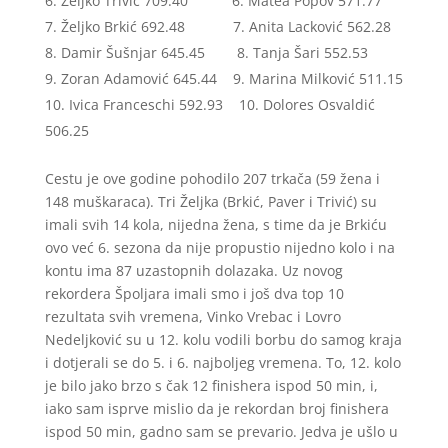
Željko Trivić 709.40 6. Matea Popov 571.77
Željko Brkić 692.48 7. Anita Lacković 562.28
Damir Šušnjar 645.45 8. Tanja Šari 552.53
Zoran Adamović 645.44 9. Marina Milković 511.15
Ivica Franceschi 592.93 10. Dolores Osvaldić
506.25
Cestu je ove godine pohodilo 207 trkača (59 žena i
148 muškaraca). Tri Željka (Brkić, Paver i Trivić) su
imali svih 14 kola, nijedna žena, s time da je Brkiću
ovo već 6. sezona da nije propustio nijedno kolo i na
kontu ima 87 uzastopnih dolazaka. Uz novog
rekordera Špoljara imali smo i još dva top 10
rezultata svih vremena, Vinko Vrebac i Lovro
Nedeljković su u 12. kolu vodili borbu do samog kraja
i dotjerali se do 5. i 6. najboljeg vremena. To, 12. kolo
je bilo jako brzo s čak 12 finishera ispod 50 min, i,
iako sam isprve mislio da je rekordan broj finishera
ispod 50 min, gadno sam se prevario. Jedva je ušlo u