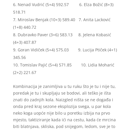
Nenad Vudrić (5+4) 592.57
6. Elza Božić (8+3)
518.71
Miroslav Benjak (10+3) 589.40
7. Anita Lacković
(1+8) 440.72
Dubravko Paver (3+6) 583.13
8. Jelena Kobasić
(4+3) 407.87
Goran Vidiček (5+4) 575.03
9. Lucija Ptiček (4+1)
345.56
Tomislav Pajić (5+4) 571.85
10. Lidia Moharić
(2+2) 221.67
Kombinacija je zanimljiva u tu ruku što je tu i nije tu,
poredak je tu i skupljaju se bodovi, ali teško je išta
znati do zadnjih kola. Naizgled ništa se ne događa i
onda pred kraj sezone eksplozija svega, u par kola
neko koga uopće nije bilo u poretku izbija na prvo
mjesto, taktiziranje kada ići na cestu, kada će mrcina
biti blatnjava, skliska, pod snijegom, ledom, sve je to