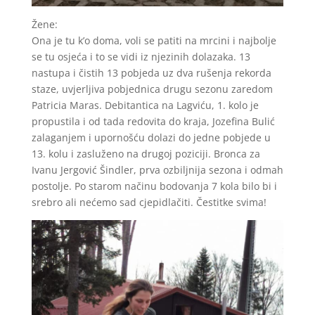
Žene:
Ona je tu k’o doma, voli se patiti na mrcini i najbolje
se tu osjeća i to se vidi iz njezinih dolazaka. 13
nastupa i čistih 13 pobjeda uz dva rušenja rekorda
staze, uvjerljiva pobjednica drugu sezonu zaredom
Patricia Maras. Debitantica na Lagviću, 1. kolo je
propustila i od tada redovita do kraja, Jozefina Bulić
zalaganjem i upornošću dolazi do jedne pobjede u
13. kolu i zasluženo na drugoj poziciji. Bronca za
Ivanu Jergović Šindler, prva ozbiljnija sezona i odmah
postolje. Po starom načinu bodovanja 7 kola bilo bi i
srebro ali nećemo sad cjepidlačiti. Čestitke svima!