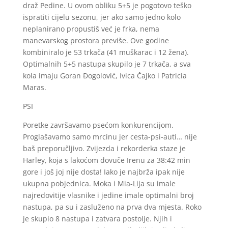
draž Pedine. U ovom obliku 5+5 je pogotovo teško
ispratiti cijelu sezonu, jer ako samo jedno kolo
neplanirano propustiš već je frka, nema
manevarskog prostora previše. Ove godine
kombiniralo je 53 trkača (41 muškarac i 12 žena).
Optimalnih 5+5 nastupa skupilo je 7 trkača, a sva
kola imaju Goran Đogolović, Ivica Čajko i Patricia
Maras.
PSI
Poretke završavamo psećom konkurencijom.
Proglašavamo samo mrcinu jer cesta-psi-auti… nije
baš preporučljivo. Zvijezda i rekorderka staze je
Harley, koja s lakoćom dovuče Irenu za 38:42 min
gore i još joj nije dosta! Iako je najbrža ipak nije
ukupna pobjednica. Moka i Mia-Lija su imale
najredovitije vlasnike i jedine imale optimalni broj
nastupa, pa su i zasluženo na prva dva mjesta. Roko
je skupio 8 nastupa i zatvara postolje. Njih i