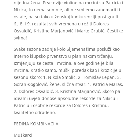
nijedna žena. Prve dvije violine na mrcini su Patricia i
Nikica, to nema sumnje, ali ne smijemo zanemariti i
ostale, pa su tako u ženskoj konkurenciji postignuti
6., 8. i 9. rezultat svih vremena u režiji Dolores
Osvaldić, Kristine Marjanović i Marte Grubić. Čestitke
svima!
Svake sezone zadnje kolo Sljemenašima posluži kao
interno klupsko prvenstvo u planinskom trčanju.
Izmjenjuju se cesta i mrcina, a ove godine je bila
mrcina. Kratko samo, muški poredak kao i kroz cijelu
sezonu skoro: 1. Nikola Smolić, 2. Tomislav Lepan, 3.
Goran Đogolović. Žene, slična stvar: 1. Patricia Maras,
2. Dolores Osvaldić, 3. Kristina Marjanović. Skoro pa
idealni uvjeti donose apsolutne rekorde za Nikicu i
Patriciu i osobne rekorde za Dolores i Kristinu,
kvalitetno odrađeno.
PEDINA KOMBINACIJA
Muškarci: