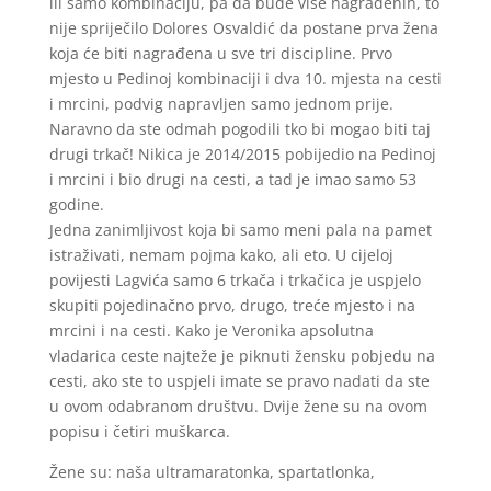
ili samo kombinaciju, pa da bude više nagrađenih, to
nije spriječilo Dolores Osvaldić da postane prva žena
koja će biti nagrađena u sve tri discipline. Prvo
mjesto u Pedinoj kombinaciji i dva 10. mjesta na cesti
i mrcini, podvig napravljen samo jednom prije.
Naravno da ste odmah pogodili tko bi mogao biti taj
drugi trkač! Nikica je 2014/2015 pobijedio na Pedinoj
i mrcini i bio drugi na cesti, a tad je imao samo 53
godine.
Jedna zanimljivost koja bi samo meni pala na pamet
istraživati, nemam pojma kako, ali eto. U cijeloj
povijesti Lagvića samo 6 trkača i trkačica je uspjelo
skupiti pojedinačno prvo, drugo, treće mjesto i na
mrcini i na cesti. Kako je Veronika apsolutna
vladarica ceste najteže je piknuti žensku pobjedu na
cesti, ako ste to uspjeli imate se pravo nadati da ste
u ovom odabranom društvu. Dvije žene su na ovom
popisu i četiri muškarca.
Žene su: naša ultramaratonka, spartatlonka,