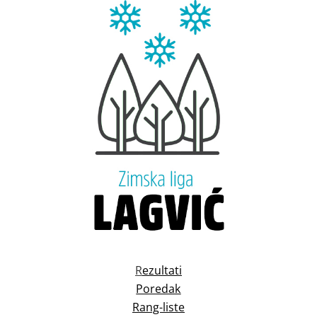
R
ezultati
Poredak
Rang-liste