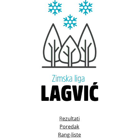
R
ezultati
Poredak
Rang-liste