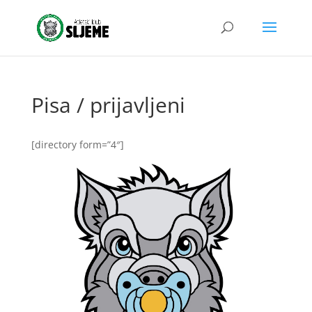
Pisa / prijavljeni
[directory form=”4″]