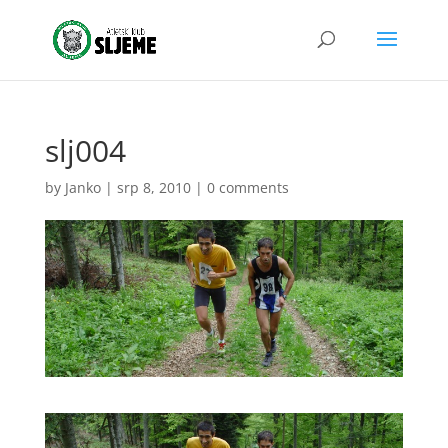
slj004
by
Janko
|
srp 8, 2010
|
0 comments