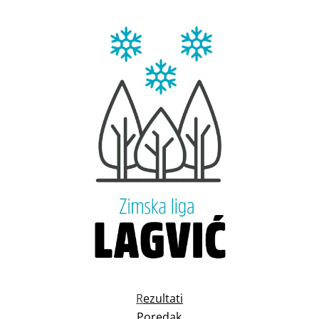
R
ezultati
Poredak