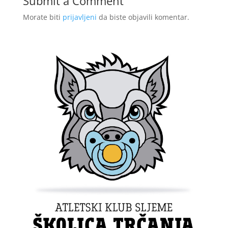
Submit a Comment
Morate biti
prijavljeni
da biste objavili komentar.